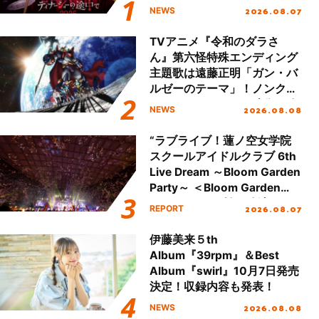
ュアル＆グッズラインナップ
2026.08.07
NEWS
が公開！
TVアニメ『令和のダラさ
ん』第六怪特殊エンディング
主題歌は遠藤正明「ガン・バ
ルゼーのテーマ」！ノンクレ
ジットエンディング映像も公
2026.08.08
NEWS
開！
“ラブライブ！蓮ノ空女学院
スクールアイドルクラブ 6th
Live Dream ～Bloom Garden
Party～ ＜Bloom Garden
Party Stage／埼玉公演＞”
2026.08.07
REPORT
Day.2レポート！
伊藤美来５th
Album『39rpm』＆Best
Album『swirl』10月7日発売
決定！収録内容も発表！
2026.08.08
NEWS