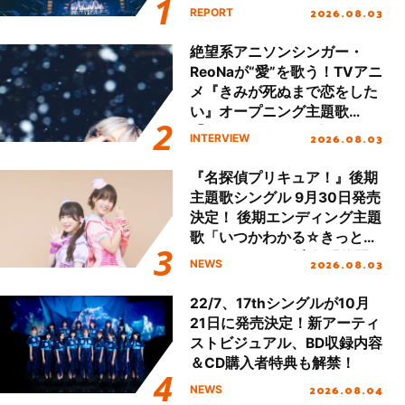
Final「NICE to meet YOU
2026.08.03
REPORT
!!」Dear 横浜BUNTAI”をレポ
ート!!
絶望系アニソンシンガー・
ReoNaが“愛”を歌う！TVアニ
メ『きみが死ぬまで恋をした
い』オープニング主題歌
「Amore」インタビュー
2026.08.03
INTERVIEW
『名探偵プリキュア！』後期
主題歌シングル 9月30日発売
決定！ 後期エンディング主題
歌「いつかわかる☆きっとあ
える」TVサイズ先行配信開
2026.08.03
NEWS
始！
22/7、17thシングルが10月
21日に発売決定！新アーティ
ストビジュアル、BD収録内容
＆CD購入者特典も解禁！
2026.08.04
NEWS