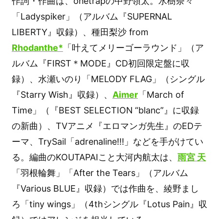
作詞・作曲は、onetrapの中野領太。水樹奈々
「Ladyspiker」（アルバム『SUPERNAL
LIBERTY』収録）、種田梨沙 from
Rhodanthe*
「叶えてメリーゴーラウンド」（ア
ルバム『FIRST＊MODE』CD初回限定盤に収
録）、水瀬いのり「MELODY FLAG」（シングル
『Starry Wish』収録）、
Aimer
「March of
Time」（『BEST SELECTION “blanc”』に収録
の新曲）、TVアニメ『エロマンガ先生』のEDテ
ーマ、TrySail「adrenaline!!!」などを手がけてい
る。編曲のKOUTAPAIこと大河内航太は、
雨宮 天
「羽根輪舞」「After the Tears」（アルバム
『Various BLUE』収録）では作曲を、綾野まし
ろ「tiny wings」（4thシングル『Lotus Pain』収