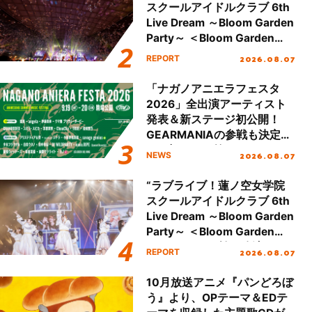
スクールアイドルクラブ 6th
Live Dream ～Bloom Garden
Party～ ＜Bloom Garden
Party Stage／埼玉公演＞”
2026.08.07
REPORT
Day.2レポート！
「ナガノアニエラフェスタ
2026」全出演アーティスト
発表＆新ステージ初公開！
GEARMANIAの参戦も決定
し、初となる第3ステージの
2026.08.07
NEWS
全貌が明らかに！
“ラブライブ！蓮ノ空女学院
スクールアイドルクラブ 6th
Live Dream ～Bloom Garden
Party～ ＜Bloom Garden
Party Stage／埼玉公演＞”
2026.08.07
REPORT
Day.1レポート！
10月放送アニメ『パンどろぼ
う』より、OPテーマ＆EDテ