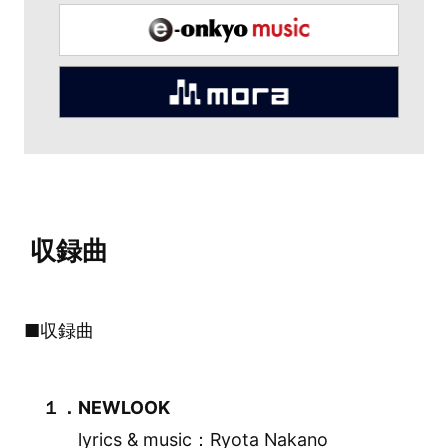
収録曲
■収録曲
１．NEWLOOK
lyrics & music：Ryota Nakano