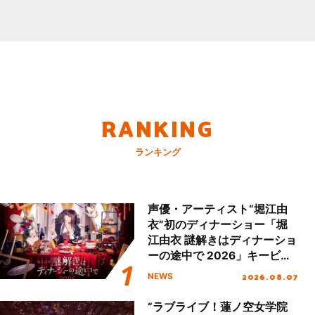
RANKING
ランキング
声優・アーティスト“堀江由
衣”初のディナーショー「堀
江由衣 謎解きはディナーショ
ーの途中で 2026」キービジ
ュアル＆グッズラインナップ
2026.08.07
NEWS
が公開！
“ラブライブ！蓮ノ空女学院