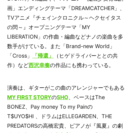
画」エンディングテーマ「DREAMCATCHER」、
TVアニメ『チェインクロニクル～ヘクセイタス
の閃～』オープニングテーマ「MY
LIBERATION」の作曲・編曲などナノの楽曲を多
数手がけている。また「Brand-new World」
「Cross」
「帰還」
（ヒゲドライバーととの共
作）など
西沢幸奏
の作品にも携わっている。
演奏は、ギターがこの曲のアレンジャーでもある
MY FIRST STORY
の
SHO
、ベースはThe
BONEZ、Pay money To my Painの
T$UYO$HI 、ドラムはELLEGARDEN、THE
PREDATORSの高橋宏貴、ピアノが『風夏』の劇