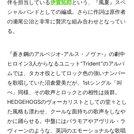
伴を担当している
伊賀拓郎
という、『風夏』スペ
シャルバンドとしての編成。さらに作詞は原作者
の瀬尾公治と非常に贅沢な組み合わせとなってい
る。
『蒼き鋼のアルペジオ-アルス・ノヴァ-』の劇中
ヒロイン3人からなるユニット“Trident”のアルバ
ムでは、タカオ役としてロック色の強いナンバー
を歌唱していた沼倉愛美だが、1stシングル「叫
べ」同様、その歌声とロックとの相性は抜群。
HEDGEHOGSのヴォーカリストとしての堂々とし
た風格も漂わせ、クールな面持ちの歌声をしなや
かに踊らせる。中盤にはパラモアやアヴリル・ラ
ヴィーンのような、英詞のエモーショナルな歌唱