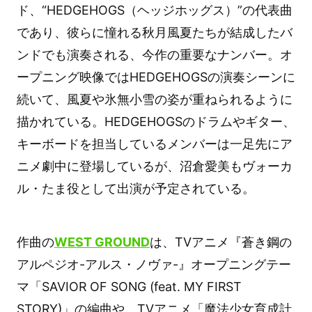
ド、“HEDGEHOGS（ヘッジホッグス）”の代表曲
であり、彼らに憧れる秋月風夏たちが結成したバ
ンドでも演奏される、今作の重要なナンバー。オ
ープニング映像ではHEDGEHOGSの演奏シーンに
続いて、風夏や氷無小雪の姿が重ねられるように
描かれている。HEDGEHOGSのドラムやギター、
キーボードを担当しているメンバーは一足先にア
ニメ劇中に登場しているが、沼倉愛美もヴォーカ
ル・たま役として出演が予定されている。
作曲の
WEST GROUND
は、TVアニメ『蒼き鋼の
アルペジオ-アルス・ノヴァ-』オープニングテー
マ「SAVIOR OF SONG (feat. MY FIRST
STORY)」の編曲や、TVアニメ「魔法少女育成計