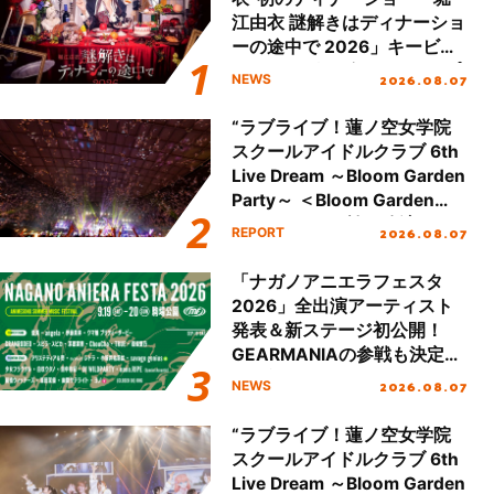
江由衣 謎解きはディナーショ
ーの途中で 2026」キービジ
ュアル＆グッズラインナップ
2026.08.07
NEWS
が公開！
“ラブライブ！蓮ノ空女学院
スクールアイドルクラブ 6th
Live Dream ～Bloom Garden
Party～ ＜Bloom Garden
Party Stage／埼玉公演＞”
2026.08.07
REPORT
Day.2レポート！
「ナガノアニエラフェスタ
2026」全出演アーティスト
発表＆新ステージ初公開！
GEARMANIAの参戦も決定
し、初となる第3ステージの
2026.08.07
NEWS
全貌が明らかに！
“ラブライブ！蓮ノ空女学院
スクールアイドルクラブ 6th
Live Dream ～Bloom Garden