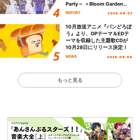
Party～ ＜Bloom Garden
Party Stage／埼玉公演＞”
2026.08.07
REPORT
Day.1レポート！
10月放送アニメ『パンどろぼ
う』より、OPテーマ＆EDテ
ーマを収録した主題歌CDが
10月28日にリリース決定！
2026.08.06
NEWS
もっと見る