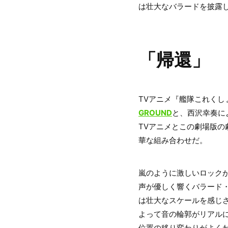
は壮大なバラードを披露
「帰還」
TVアニメ『艦隊これくしょん
GROUND
と、西沢幸奏に
TVアニメとこの劇場版の
華な組み合わせだ。
嵐のように激しいロック
声が優しく響くバラード
は壮大なスケールを感じ
よって音の輪郭がリアル
位置の移り変わりがよく