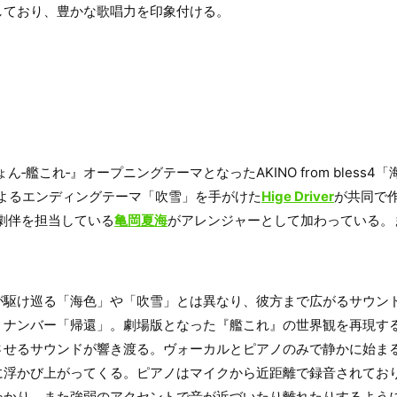
しており、豊かな歌唱力を印象付ける。
‐艦これ‐』オープニングテーマとなったAKINO from bless4
よるエンディングテーマ「吹雪」を手がけた
Hige Driver
が共同で
劇伴を担当している
亀岡夏海
がアレンジャーとして加わっている。
が駆け巡る「海色」や「吹雪」とは異なり、彼方まで広がるサウン
・ナンバー「帰還」。劇場版となった『艦これ』の世界観を再現す
させるサウンドが響き渡る。ヴォーカルとピアノのみで静かに始ま
に浮かび上がってくる。ピアノはマイクから近距離で録音されてお
わかり、また強弱のアクセントで音が近づいたり離れたりするよう