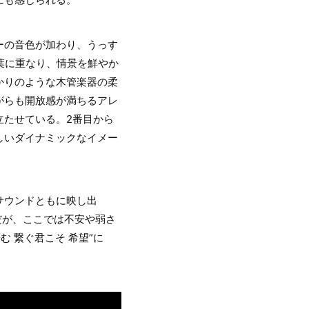
ーの音色が加わり、うっす
葉に重なり、情景を鮮やか
かりのような木管楽器の柔
がらも開放感が満ちるアレ
立たせている。2番目から
しいダイナミックなイメー
サウンドともに映し出
だが、ここでは不安や弱さ
 繋ぐ君こそ 希望”に