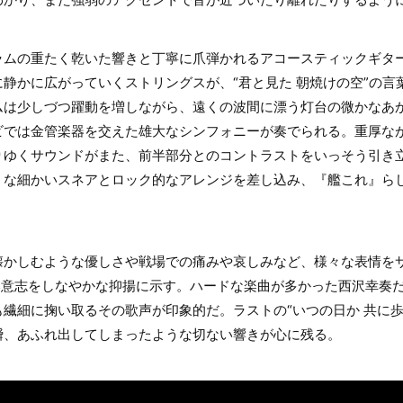
ラムの重たく乾いた響きと丁寧に爪弾かれるアコースティックギタ
静かに広がっていくストリングスが、“君と見た 朝焼けの空”の言
ムは少しづつ躍動を増しながら、遠くの波間に漂う灯台の微かなあ
ビでは金管楽器を交えた雄大なシンフォニーが奏でられる。重厚な
りゆくサウンドがまた、前半部分とのコントラストをいっそう引き
うな細かいスネアとロック的なアレンジを差し込み、『艦これ』ら
懐かしむような優しさや戦場での痛みや哀しみなど、様々な表情を
い意志をしなやかな抑揚に示す。ハードな楽曲が多かった西沢幸奏
繊細に掬い取るその歌声が印象的だ。ラストの“いつの日か 共に歩む
瞬、あふれ出してしまったような切ない響きが心に残る。