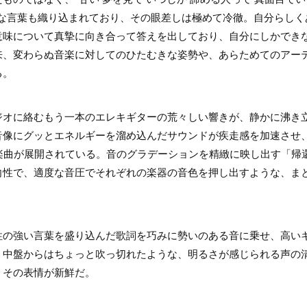
辣な言葉も織り込まれており、その眼差しは極めて冷徹。自分らしく
味について真摯に向き合って答えを出しており、自分にしかできな
来、変わらぬ音楽に対してのひたむきな姿勢や、あらためてのアー
る。
ジオに絡むもう一本のエレキギターの荒々しい響きが、静かに沸き
像にグッとエネルギーを溜め込んだサウンドが疾走感を加速させ、
い楽曲が展開されている。音のグラデーションを精緻に映し出す「帰
向性で、適度な音圧でそれぞれの楽器の音色を押し出すような、ま
性の強い言葉を盛り込んだ歌詞を巧みに勢いのある音に乗せ、高い
。中盤からはちょっと吹っ切れたような、明るさが感じられる声の
、その表情が新鮮だ。