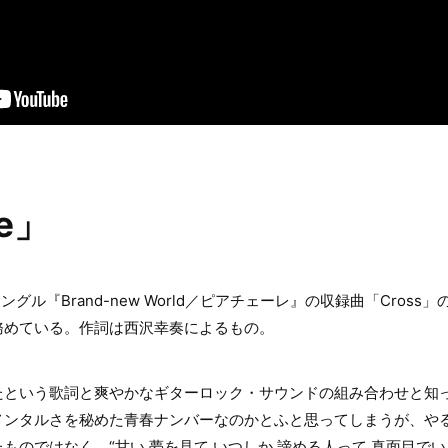
ne」
グル『Brand-new World／ピアチェーレ』の収録曲「Cross」
務めている。作詞は西沢幸奏によるもの。
たという歌詞と爽やかなギターロック・サウンドの組み合わせと知
メンタルさを秘めた青春ナンバーなのかとふと思ってしまうが、や
ものではなく、“甘い 夢を見て いつしか 諦める人って 真面目で