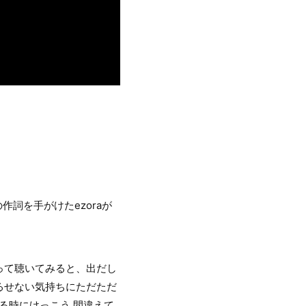
の作詞を手がけたezoraが
って聴いてみると、出だし
るせない気持ちにただただ
いる時にけっこう 間違えて