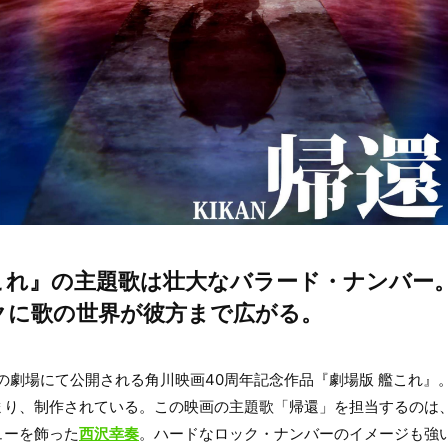
これ』の主題歌は壮大なバラード・ナンバー
クに歌の世界が彼方まで広がる。
り全国の劇場にて公開される角川映画40周年記念作品『劇場版 艦これ』
まり、制作されている。この映画の主題歌「帰還」を担当するのは、
ューを飾った
西沢幸奏
。ハードなロック・ナンバーのイメージも強