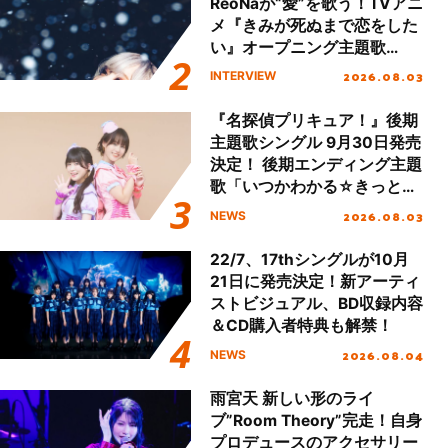
ReoNaが“愛”を歌う！TVアニ
メ『きみが死ぬまで恋をした
い』オープニング主題歌
「Amore」インタビュー
2026.08.03
INTERVIEW
『名探偵プリキュア！』後期
主題歌シングル 9月30日発売
決定！ 後期エンディング主題
歌「いつかわかる☆きっとあ
える」TVサイズ先行配信開
2026.08.03
NEWS
始！
22/7、17thシングルが10月
21日に発売決定！新アーティ
ストビジュアル、BD収録内容
＆CD購入者特典も解禁！
2026.08.04
NEWS
雨宮天 新しい形のライ
ブ”Room Theory”完走！自身
プロデュースのアクセサリー