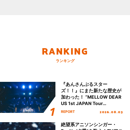
RANKING
ランキング
『あんさんぶるスター
ズ！！』にまた新たな歴史が
加わった！ “MELLOW DEAR
US 1st JAPAN Tour
Final「NICE to meet YOU
2026.08.03
REPORT
!!」Dear 横浜BUNTAI”をレポ
ート!!
絶望系アニソンシンガー・