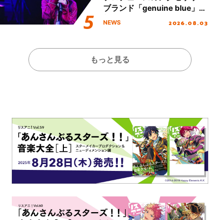
ブランド「genuine blue」の
新作アクセサリー予約も開
2026.08.03
NEWS
始！
もっと見る