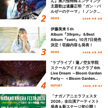
ん』第六怪特殊エンディング
主題歌は遠藤正明「ガン・バ
ルゼーのテーマ」！ノンクレ
ジットエンディング映像も公
2026.08.08
NEWS
開！
伊藤美来５th
Album『39rpm』＆Best
Album『swirl』10月7日発売
決定！収録内容も発表！
2026.08.08
NEWS
“ラブライブ！蓮ノ空女学院
スクールアイドルクラブ 6th
Live Dream ～Bloom Garden
Party～ ＜Bloom Garden
Party Stage／埼玉公演＞”
2026.08.07
REPORT
Day.2レポート！
「ナガノアニエラフェスタ
2026」全出演アーティスト
発表＆新ステージ初公開！