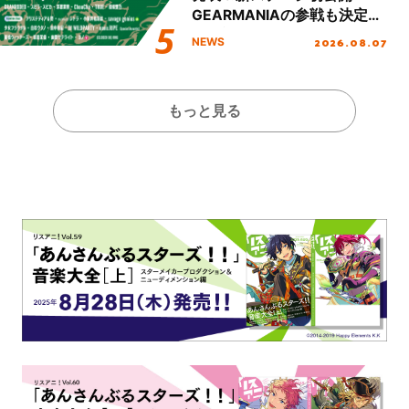
GEARMANIAの参戦も決定
し、初となる第3ステージの
2026.08.07
NEWS
全貌が明らかに！
もっと見る