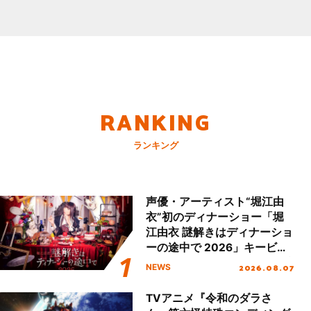
RANKING
ランキング
声優・アーティスト“堀江由
衣”初のディナーショー「堀
江由衣 謎解きはディナーショ
ーの途中で 2026」キービジ
ュアル＆グッズラインナップ
2026.08.07
NEWS
が公開！
TVアニメ『令和のダラさ