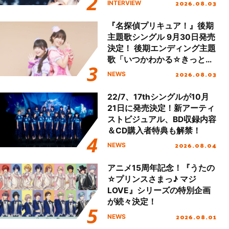
2026.08.03
INTERVIEW
『名探偵プリキュア！』後期
主題歌シングル 9月30日発売
決定！ 後期エンディング主題
歌「いつかわかる☆きっとあ
える」TVサイズ先行配信開
2026.08.03
NEWS
始！
22/7、17thシングルが10月
21日に発売決定！新アーティ
ストビジュアル、BD収録内容
＆CD購入者特典も解禁！
2026.08.04
NEWS
アニメ15周年記念！『うたの
☆プリンスさまっ♪ マジ
LOVE』シリーズの特別企画
が続々決定！
2026.08.01
NEWS