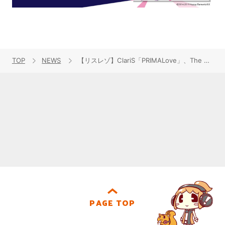
TOP
NEWS
【リスレゾ】ClariS「PRIMALove」、The おそ松さんズ with 松野家6兄弟「大人÷６×子供×６」のレビューを掲載！
PAGE TOP