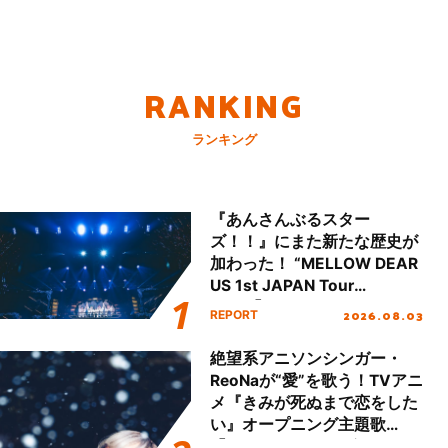
RANKING
ランキング
『あんさんぶるスター
ズ！！』にまた新たな歴史が
加わった！ “MELLOW DEAR
US 1st JAPAN Tour
Final「NICE to meet YOU
2026.08.03
REPORT
!!」Dear 横浜BUNTAI”をレポ
ート!!
絶望系アニソンシンガー・
ReoNaが“愛”を歌う！TVアニ
メ『きみが死ぬまで恋をした
い』オープニング主題歌
「Amore」インタビュー