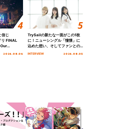
と信じ
TrySailの新たな一面がこの1枚
 FINAL
に！ニューシングル「憧憬」に
Our
込めた想い、そしてファンとの
!!!～”10年の活動
10周年の打ち上げライブを終え
2026.08.06
2026.08.05
INTERVIEW
を迎える本公
た心境を聞いた。