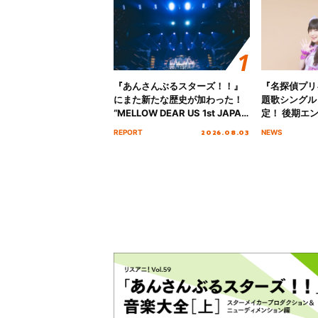
『あんさんぶるスターズ！！』
『名探偵プリ
にまた新たな歴史が加わった！
題歌シングル
“MELLOW DEAR US 1st JAPAN
定！ 後期エ
Tour Final「NICE to meet YOU
「いつかわか
2026.08.03
REPORT
NEWS
!!」Dear 横浜BUNTAI”をレポー
る」TVサイ
ト!!