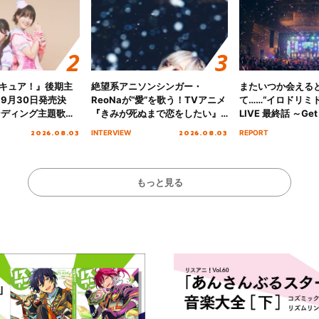
キュア！』後期主
絶望系アニソンシンガー・
またいつか会える
 9月30日発売決
ReoNaが“愛”を歌う！TVアニメ
て……“イロドリミドリ
ンディング主題歌
『きみが死ぬまで恋をしたい』
LIVE 最終話 ～Get 
る☆きっとあえ
オープニング主題歌「Amore」
MIRAI!!!!!!!!!!!
2026.08.03
2026.08.03
INTERVIEW
REPORT
ズ先行配信開始！
インタビュー
を経てファイナル
演をレポート
もっと見る