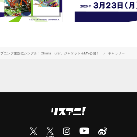
ニング主題歌シングル！Chima「urar」ジャケット＆MV公開！
ギャラリー