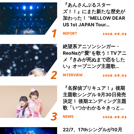
『あんさんぶるスター
ズ！！』にまた新たな歴史が
加わった！ “MELLOW DEAR
US 1st JAPAN Tour
Final「NICE to meet YOU
2026.08.03
REPORT
!!」Dear 横浜BUNTAI”をレポ
ート!!
絶望系アニソンシンガー・
ReoNaが“愛”を歌う！TVアニ
メ『きみが死ぬまで恋をした
い』オープニング主題歌
「Amore」インタビュー
2026.08.03
INTERVIEW
『名探偵プリキュア！』後期
主題歌シングル 9月30日発売
決定！ 後期エンディング主題
歌「いつかわかる☆きっとあ
える」TVサイズ先行配信開
2026.08.03
NEWS
始！
22/7、17thシングルが10月