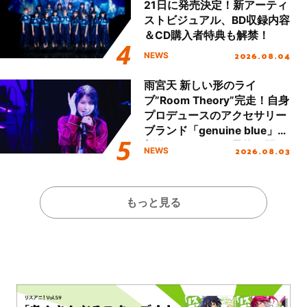
21日に発売決定！新アーティ
ストビジュアル、BD収録内容
＆CD購入者特典も解禁！
2026.08.04
NEWS
雨宮天 新しい形のライ
ブ”Room Theory”完走！自身
プロデュースのアクセサリー
ブランド「genuine blue」の
新作アクセサリー予約も開
2026.08.03
NEWS
始！
もっと見る