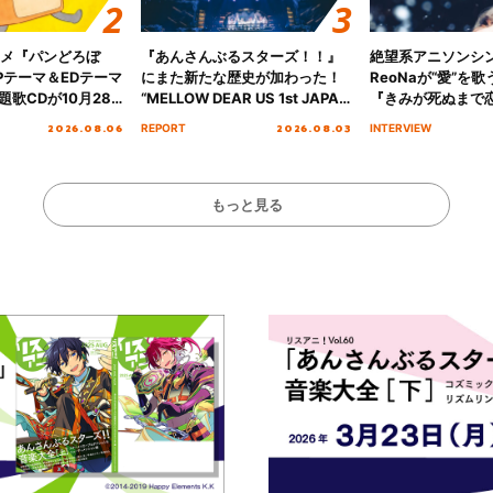
ニメ『パンどろぼ
『あんさんぶるスターズ！！』
絶望系アニソンシ
Pテーマ＆EDテーマ
にまた新たな歴史が加わった！
ReoNaが“愛”を
歌CDが10月28
“MELLOW DEAR US 1st JAPAN
『きみが死ぬまで
決定！
Tour Final「NICE to meet YOU
オープニング主題歌
2026.08.06
2026.08.03
REPORT
INTERVIEW
!!」Dear 横浜BUNTAI”をレポー
インタビュー
ト!!
もっと見る