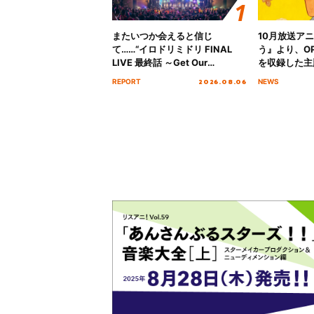
またいつか会えると信じ
10月放送ア
て……“イロドリミドリ FINAL
う』より、O
LIVE 最終話 ～Get Our
を収録した主題
MIRAI!!!!!!!!!!!!!!～”10年の活動
日にリリース
2026.08.06
REPORT
NEWS
を経てファイナルを迎える本公
演をレポート