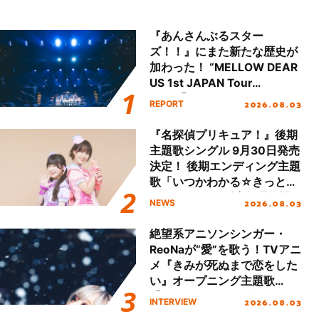
『あんさんぶるスター
ズ！！』にまた新たな歴史が
加わった！ “MELLOW DEAR
US 1st JAPAN Tour
Final「NICE to meet YOU
2026.08.03
REPORT
!!」Dear 横浜BUNTAI”をレポ
ート!!
『名探偵プリキュア！』後期
主題歌シングル 9月30日発売
決定！ 後期エンディング主題
歌「いつかわかる☆きっとあ
える」TVサイズ先行配信開
2026.08.03
NEWS
始！
絶望系アニソンシンガー・
ReoNaが“愛”を歌う！TVアニ
メ『きみが死ぬまで恋をした
い』オープニング主題歌
「Amore」インタビュー
2026.08.03
INTERVIEW