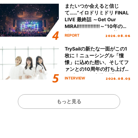
またいつか会えると信じ
て……“イロドリミドリ FINAL
LIVE 最終話 ～Get Our
MIRAI!!!!!!!!!!!!!!～”10年の活
動を経てファイナルを迎える
2026.08.06
REPORT
本公演をレポート
TrySailの新たな一面がこの1
枚に！ニューシングル「憧
憬」に込めた想い、そしてフ
ァンとの10周年の打ち上げラ
イブを終えた心境を聞いた。
2026.08.05
INTERVIEW
もっと見る