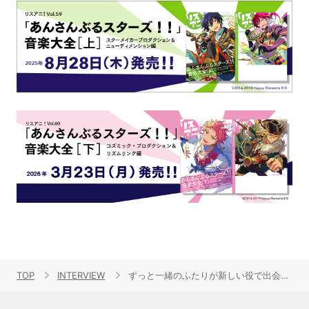
TOP
INTERVIEW
ずっと一緒のふたりが新しい役で出会う新鮮さ。「t7s Longing for summer Again And Again ～ハルカゼ～」水瀬いのり＆篠田みなみ スペシャル対談！