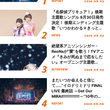
2026.08.03
REPORT
!!」Dear 横浜BUNTAI”をレポ
ート!!
『名探偵プリキュア！』後期
主題歌シングル 9月30日発売
決定！ 後期エンディング主題
歌「いつかわかる☆きっとあ
える」TVサイズ先行配信開
2026.08.03
NEWS
始！
絶望系アニソンシンガー・
ReoNaが“愛”を歌う！TVアニ
メ『きみが死ぬまで恋をした
い』オープニング主題歌
「Amore」インタビュー
2026.08.03
INTERVIEW
またいつか会えると信じ
て……“イロドリミドリ FINAL
LIVE 最終話 ～Get Our
MIRAI!!!!!!!!!!!!!!～”10年の活
動を経てファイナルを迎える
2026.08.06
REPORT
本公演をレポート