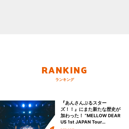
RANKING
ランキング
『あんさんぶるスター
ズ！！』にまた新たな歴史が
加わった！ “MELLOW DEAR
US 1st JAPAN Tour
Final「NICE to meet YOU