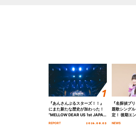
『あんさんぶるスターズ！！』
『名探偵プリ
にまた新たな歴史が加わった！
題歌シングル
“MELLOW DEAR US 1st JAPAN
定！ 後期エ
Tour Final「NICE to meet YOU
「いつかわか
2026.08.03
REPORT
NEWS
!!」Dear 横浜BUNTAI”をレポー
る」TVサイ
ト!!