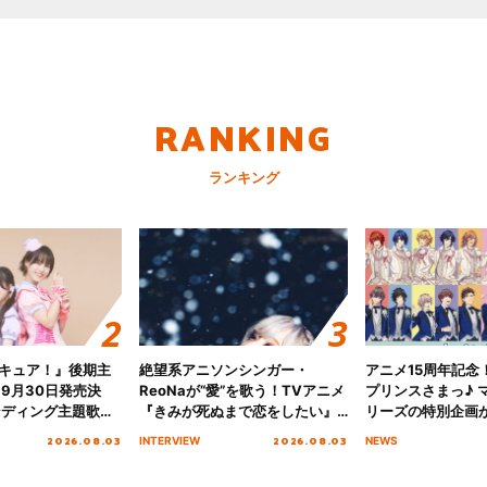
RANKING
ランキング
キュア！』後期主
絶望系アニソンシンガー・
アニメ15周年記念
 9月30日発売決
ReoNaが“愛”を歌う！TVアニメ
プリンスさまっ♪ マ
ンディング主題歌
『きみが死ぬまで恋をしたい』
リーズの特別企画
る☆きっとあえ
オープニング主題歌「Amore」
2026.08.03
2026.08.03
INTERVIEW
NEWS
ズ先行配信開始！
インタビュー