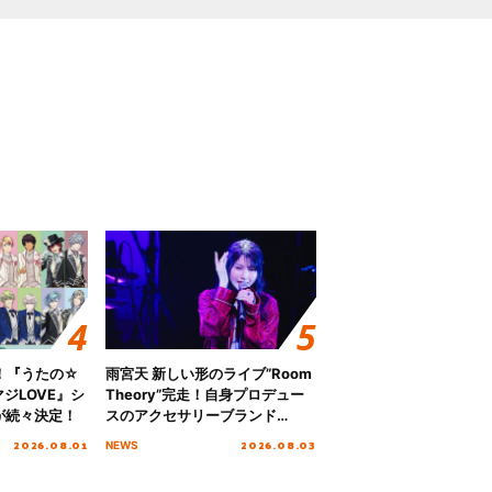
！『うたの☆
雨宮天 新しい形のライブ”Room
ジLOVE』シ
Theory”完走！自身プロデュー
が続々決定！
スのアクセサリーブランド
「genuine blue」の新作アクセ
2026.08.01
2026.08.03
NEWS
サリー予約も開始！