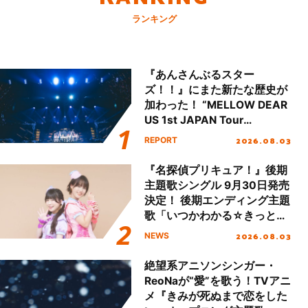
ランキング
『あんさんぶるスター
ズ！！』にまた新たな歴史が
加わった！ “MELLOW DEAR
US 1st JAPAN Tour
Final「NICE to meet YOU
2026.08.03
REPORT
!!」Dear 横浜BUNTAI”をレポ
ート!!
『名探偵プリキュア！』後期
主題歌シングル 9月30日発売
決定！ 後期エンディング主題
歌「いつかわかる☆きっとあ
える」TVサイズ先行配信開
2026.08.03
NEWS
始！
絶望系アニソンシンガー・
ReoNaが“愛”を歌う！TVアニ
メ『きみが死ぬまで恋をした