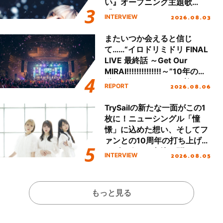
い』オープニング主題歌
「Amore」インタビュー
2026.08.03
INTERVIEW
またいつか会えると信じ
て……“イロドリミドリ FINAL
LIVE 最終話 ～Get Our
MIRAI!!!!!!!!!!!!!!～”10年の活
動を経てファイナルを迎える
2026.08.06
REPORT
本公演をレポート
TrySailの新たな一面がこの1
枚に！ニューシングル「憧
憬」に込めた想い、そしてフ
ァンとの10周年の打ち上げラ
イブを終えた心境を聞いた。
2026.08.05
INTERVIEW
もっと見る