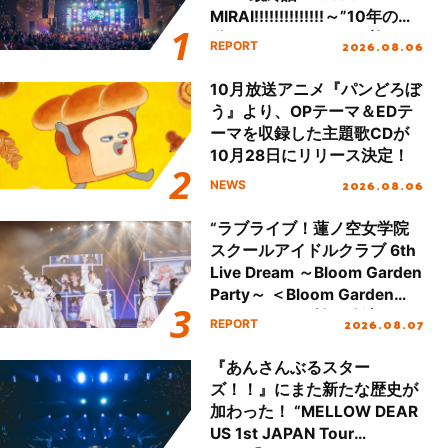
MIRAI!!!!!!!!!!!!!!～”10年の活
動を経てファイナルを迎える
2026.08.06
REPORT
本公演をレポート
10月放送アニメ『パンどろぼ
う』より、OPテーマ＆EDテ
ーマを収録した主題歌CDが
10月28日にリリース決定！
2026.08.06
NEWS
“ラブライブ！蓮ノ空女学院
スクールアイドルクラブ 6th
Live Dream ～Bloom Garden
Party～ ＜Bloom Garden
Party Stage／埼玉公演＞”
2026.08.07
REPORT
Day.1レポート！
『あんさんぶるスター
ズ！！』にまた新たな歴史が
加わった！ “MELLOW DEAR
US 1st JAPAN Tour