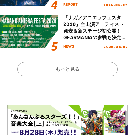
Final「NICE to meet YOU
2026.08.03
REPORT
!!」Dear 横浜BUNTAI”をレポ
ート!!
「ナガノアニエラフェスタ
2026」全出演アーティスト
発表＆新ステージ初公開！
GEARMANIAの参戦も決定
し、初となる第3ステージの
2026.08.07
NEWS
全貌が明らかに！
もっと見る