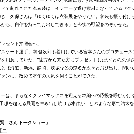
利のFS(フリースケーティング)衣装にも、熱い視線が注がれた。
ティで制作された本衣装は、インナーが透け素材になっているセク
沸き、久保さんは「ゆくゆくは衣装展をやりたい。衣装も振り付け
るから、自信を持ってお出しできる」と今後の野望をのぞかせた。
プレゼント抽選会へ。
ケート選手、南 健次郎も着用している宮本さんのプロデュースブランド
ツを用意していた。“遠方から来た方にプレゼントしたい”との久保
んと北海道、新潟、静岡、茨城などの県名が次々と飛び出し、聞い
ファンに、改めて本作の人気を伺うことができた。
ョーは、まもなくクライマックスを迎える本編への応援を呼びかけ
の予想を超える展開を生み出し続ける本作が、どのような形で結末
賢二さん トークショー」
賢二