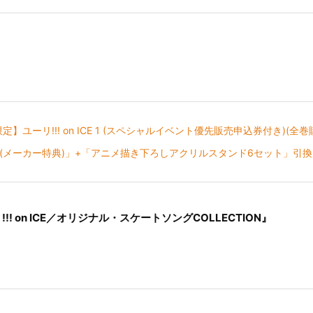
.jp限定】ユーリ!!! on ICE 1 (スペシャルイベント優先販売申込券付き)
(メーカー特典)」+「アニメ描き下ろしアクリルスタンド6セット」引換シ
リ!!! on ICE／オリジナル・スケートソングCOLLECTION』