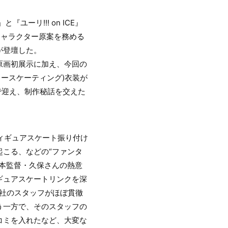
ユーリ!!! on ICE』
キャラクター原案を務める
が登壇した。
原画初展示に加え、今回の
フリースケーティング)衣装が
で迎え、制作秘話を交えた
フィギュアスケート振り付け
こる、などの“ファンタ
本監督・久保さんの熱意
ギュアスケートリンクを深
社のスタッフがほぼ貫徹
う一方で、そのスタッフの
コミを入れたなど、大変な