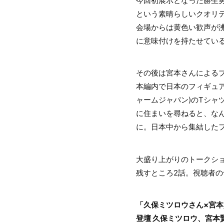
今回初展示となった勝生勇
という素晴らしいクオリ
会場からは黄色い歓声が
に意味付けを持たせてい
その後は宮本さんによる
本編内で日本のフィギュアス
ャームジャパン)のTシャ
に住まいを尋ねると、な
に。日本中から集結した
大盛り上がりのトークシ
残すところ2話。視聴者
「久保ミツロウさん×宮本
登壇 久保ミツロウ、宮本