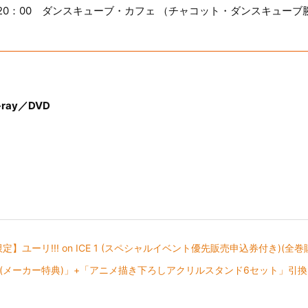
0～20：00 ダンスキューブ・カフェ （チャコット・ダンスキューブ
u-ray／DVD
.jp限定】ユーリ!!! on ICE 1 (スペシャルイベント優先販売申込券付き)
(メーカー特典)」+「アニメ描き下ろしアクリルスタンド6セット」引換シリ