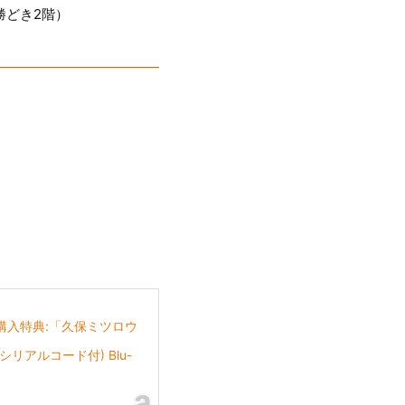
勝どき2階）
(全巻購入特典:「久保ミツロウ
アルコード付) Blu-