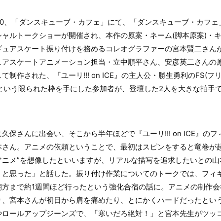
～20:00、「ダンスキューブ・カフェ」にて、「ダンスキューブ・カフェ」と『
ャルトークショーが開催され、本作の原案・ネーム(脚本原案)・
ギュアスケート振り付けを務めるコレオグラファーの宮本賢二さん
ュアスケートアニメーション担当・立中順平さん、安彦英二さんの
制作された、『ユーリ!!! on ICE』の主人公・勝生勇利のFS(
という限られた枠を手にした参加者が、登壇した2人を大きな拍手
保さんに出会い、そこから半年ほどで『ユーリ!!! on ICE』の
本さん。アニメの依頼ということで、最初はスピンをすると竜巻が起
アニメ”を想像したといいますが、リアルな描写を追求したいとの山
うと思った」と話した。振り付け作業についてのトークでは、フィ
朝方まで約1週間ほど行ったという強化合宿の話に。アニメの制作会
り、宮本さんが初日から肩を痛めたり、とにかくハードだったとい
やロールアップジーンズで、「寒いだろ絶対！」と宮本先生がツッ