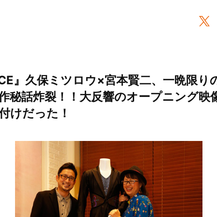
on ICE』久保ミツロウ×宮本賢二、一晩限
作秘話炸裂！！大反響のオープニング映
付けだった！