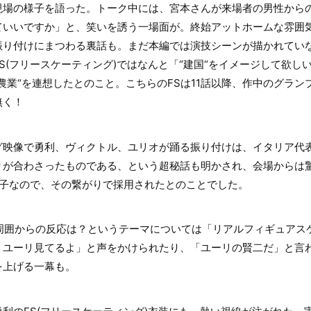
現場の様子を語った。トーク中には、宮本さんが来場者の男性から
ていいですか」と、笑いを誘う一場面が。終始アットホームな雰囲
振り付けにまつわる裏話も。まだ本編では演技シーンが描かれてい
S(フリースケーティング)ではなんと「“建国“をイメージして欲し
農業“を連想したとのこと。こちらのFSは11話以降、作中のグラ
無く！
グ映像で勇利、ヴィクトル、ユリオが踊る振り付けは、イタリア代
りが合わさったものである、という超秘話も明かされ、会場からは驚
r」が三拍子なので、その繋がりで採用されたとのことでした。
E』への周囲からの反応は？というテーマについては「リアルフィギュア
、ユーリ見てるよ」と声をかけられたり、「ユーリの賢二だ」と言
を上げる一幕も。