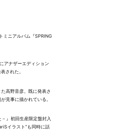
ミニアルバム『SPRING
トにアナザーエディション
発表された。
きた高野音彦。既に発表さ
観が見事に描かれている。
のうた－』初回生産限定盤封入
riSイラスト”も同時に話