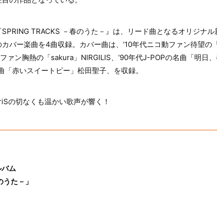
SPRING TRACKS －春のうた－』は、リード曲となるオリジナ
カバー楽曲を4曲収録。カバー曲は、‘10年代ニコ動ファン待望の
アニメファン胸熱の「sakura」NIRGILIS、‘90年代J-POPの名曲「
名曲「赤いスイートピー」松田聖子、を収録。
riSの切なくも温かい歌声が響く！
ルバム
－春のうた－」