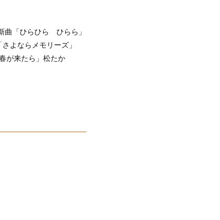
ル新曲「ひらひら ひらら」
「さよならメモリーズ」
明日、春が来たら」松たか