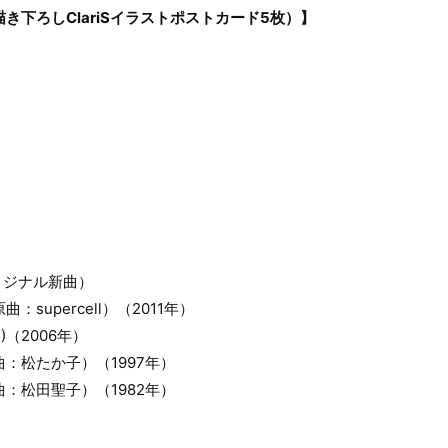
き下ろしClariSイラストポストカード5枚）】
リジナル新曲）
：supercell）（2011年）
IS)（2006年）
曲：松たか子）（1997年）
曲：松田聖子）（1982年）