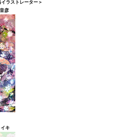
当イラストレーター＞
野音彦
タイキ