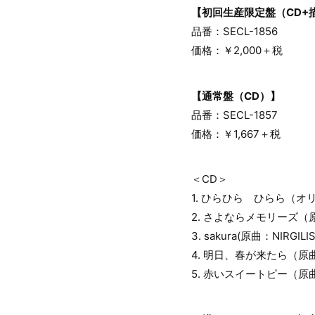
【初回生産限定盤（CD+描
品番：SECL-1856
価格：￥2,000＋税
【通常盤（CD）】
品番：SECL-1857
価格：￥1,667＋税
＜CD＞
1. ひらひら ひらら（オ
2. さよならメモリーズ（原曲
3. sakura(原曲：NIRGIL
4. 明日、春が来たら（原
5. 赤いスイートピー（原