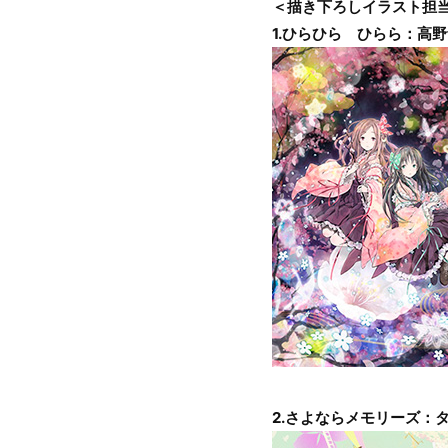
＜描き下ろしイラスト担
1.ひらひら ひらら：高
2.さよならメモリーズ：