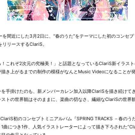
ーを間近にした3月2日に、“春のうた”をテーマにした初のコンセプト
をリリースするClariS。
！これぞ2次元の究極美！」と話題となっているClariS新イラス
き上がるまでの制作の模様がなんとMusic Videoになることが
を手掛けたのも、新メンバーカレン加入以降ClariSを描き続けて
ストの世界観はそのままに、楽曲の切なさ、繊細なClariSの世界
ClariS初のコンセプトミニアルバム『SPRING TRACKS －春
1曲につき1作、人気イラストレーターによって描き下ろされた“Cla
注目の作品となっている。