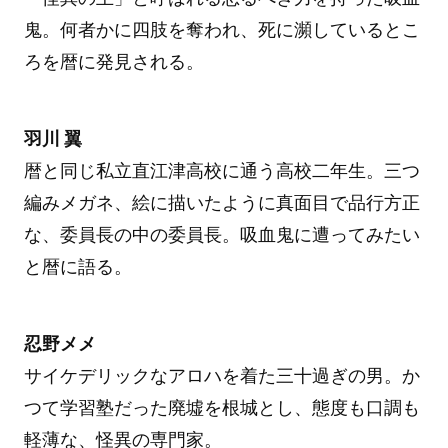
鬼。何者かに四肢を奪われ、死に瀕しているとこ
ろを暦に発見される。
羽川 翼
暦と同じ私立直江津高校に通う高校二年生。三つ
編みメガネ、絵に描いたように真面目で品行方正
な、委員長の中の委員長。吸血鬼に遭ってみたい
と暦に語る。
忍野メメ
サイケデリックなアロハを着た三十過ぎの男。か
つて学習塾だった廃墟を根城とし、態度も口調も
軽薄な、怪異の専門家。