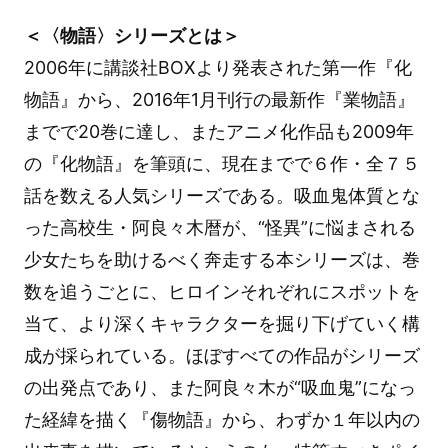
＜〈物語〉シリーズとは＞
2006年に講談社BOXより発表された第一作『化
物語』から、2016年1月刊行の最新作『業物語』
までで20巻に達し、またアニメ化作品も2009年
の『化物語』を筆頭に、現在までで６作・全７５
話を数える人気シリーズである。吸血鬼体質とな
った高校生・阿良々木暦が、“怪異”に悩まされる
少女たちを助けるべく奔走する本シリーズは、巻
数を追うごとに、ヒロインそれぞれにスポットを
当て、より深くキャラクターを掘り下げていく構
成が採られている。ほぼすべての作品がシリーズ
の出発点であり、また阿良々木が“吸血鬼”になっ
た経緯を描く『傷物語』から、わずか１年以内の