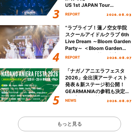
US 1st JAPAN Tour
Final「NICE to meet YOU
2026.08.03
REPORT
!!」Dear 横浜BUNTAI”をレポ
ート!!
“ラブライブ！蓮ノ空女学院
スクールアイドルクラブ 6th
Live Dream ～Bloom Garden
Party～ ＜Bloom Garden
Party Stage／埼玉公演＞”
2026.08.07
REPORT
Day.1レポート！
「ナガノアニエラフェスタ
2026」全出演アーティスト
発表＆新ステージ初公開！
GEARMANIAの参戦も決定
し、初となる第3ステージの
2026.08.07
NEWS
全貌が明らかに！
もっと見る