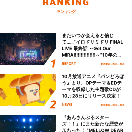
RANKING
ランキング
またいつか会えると信じ
て……“イロドリミドリ FINAL
LIVE 最終話 ～Get Our
MIRAI!!!!!!!!!!!!!!～”10年の活
動を経てファイナルを迎える
2026.08.06
REPORT
本公演をレポート
10月放送アニメ『パンどろぼ
う』より、OPテーマ＆EDテ
ーマを収録した主題歌CDが
10月28日にリリース決定！
2026.08.06
NEWS
『あんさんぶるスター
ズ！！』にまた新たな歴史が
加わった！ “MELLOW DEAR