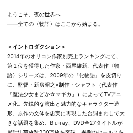
ようこそ、夜の世界へ
――全ての〈物語〉はここから始まる。
＜イントロダクション＞
2014年のオリコン作家別売上ランキングにて、
第１位を獲得した作家・西尾維新。代表作〈物
語〉シリーズは、2009年の『化物語』を皮切り
に、監督・新房昭之×制作・シャフト（代表作
『魔法少女まどか☆マギカ』）によってTVアニ
メ化。先鋭的な演出と魅力的なキャラクター造
形、原作の文体を忠実に再現した台詞まわしで大
きな話題を集め、Blu-ray、DVD全27タイトルが
累計出荷枚数200万枚を突破。異例のセールスを