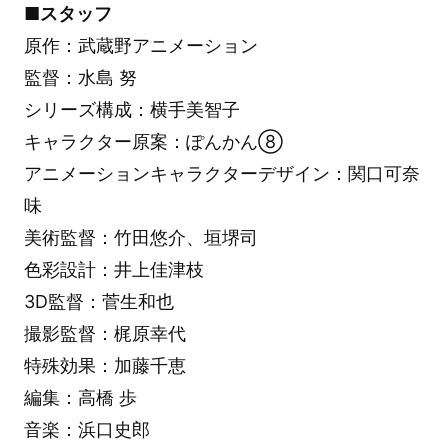
■スタッフ
原作：武蔵野アニメーション
監督：水島 努
シリーズ構成：横手美智子
キャラクター原案：ぽんかん⑧
アニメーションキャラクターデザイン：関口可奈
味
美術監督：竹田悠介、垣堺司
色彩設計：井上佳津枝
3D監督：菅生和也
撮影監督：梶原幸代
特殊効果：加藤千恵
編集：高橋 歩
音楽：浜口史郎