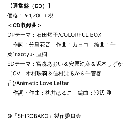
【通常盤（CD）】
価格：￥1,200＋税
＜CD収録曲＞
OPテーマ：石田燿子/COLORFUL BOX
作詞：分島花音 作曲：カヨコ 編曲：千
葉”naotyu-“直樹
EDテーマ：宮森あおい＆安原絵麻＆坂木しずか
（CV：木村珠莉＆佳村はるか＆千菅春
香)/Animetic Love Letter
作詞・作曲：桃井はるこ 編曲：渡辺 剛
©「SHIROBAKO」製作委員会