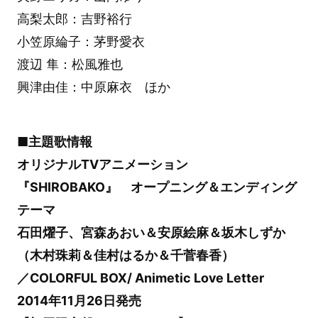
高梨太郎：吉野裕行
小笠原綸子：茅野愛衣
渡辺 隼：松風雅也
興津由佳：中原麻衣 ほか
■主題歌情報
オリジナルTVアニメーション
『SHIROBAKO』 オープニング＆エンディング
テーマ
石田燿子、宮森あおい＆安原絵麻＆坂木しずか
（木村珠莉＆佳村はるか＆千菅春香）
／COLORFUL BOX/ Animetic Love Letter
2014年11月26日発売