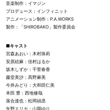
音楽制作：イマジン
プロデュース：インフィニット
アニメーション制作：P.A.WORKS
製作：「SHIROBAKO」製作委員会
■キャスト
宮森あおい：木村珠莉
安原絵麻：佳村はるか
坂木しずか：千菅春香
藤堂美沙：髙野麻美
今井みどり：大和田仁美
本田 豊：西地修哉
落合達也：松岡禎丞
矢野エリカ：山岡ゆり