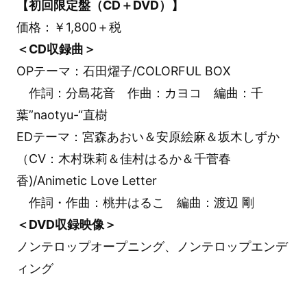
【初回限定盤（CD＋DVD）】
価格：￥1,800＋税
＜CD収録曲＞
OPテーマ：石田燿子/COLORFUL BOX
作詞：分島花音 作曲：カヨコ 編曲：千
葉”naotyu-“直樹
EDテーマ：宮森あおい＆安原絵麻＆坂木しずか
（CV：木村珠莉＆佳村はるか＆千菅春
香)/Animetic Love Letter
作詞・作曲：桃井はるこ 編曲：渡辺 剛
＜DVD収録映像＞
ノンテロップオープニング、ノンテロップエンデ
ィング