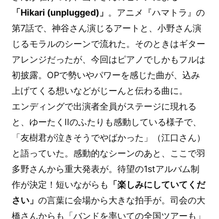
「Hikari (unplugged)」
。アニメ『ハマトラ』の
第7話で、神谷さん演じるアートと、小野さん演
じるモラルのシーンで流れた。そのときはギター
アレンジだったが、今回はピアノでしかもフルは
初披露。OPで勢いやパワーを感じた曲が、込み
上げてくる想いなどがじーんと伝わる曲に。
エンディングで出演者全員がステージに現れる
と、ゆーたくIIのふたりも感動している様子で、
「友樹君が泣きそうでやばかった」（江口さん）
と語っていた。感動的なシーンのあと、ここで羽
多野さんから重大発表が。待望の1stアルバム制
作が決定！短いながらも
「楽しみにしていてくだ
さい」
の言葉に会場から大きな拍手が。司会の大
橋さんからも「バンドを率いての全国ツアーも」