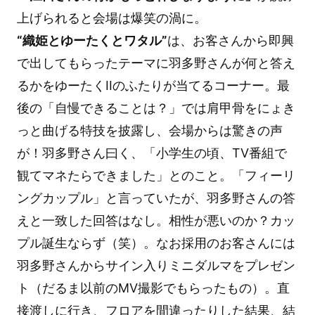
上げられると会場は爆笑の渦に。
“織姫とゆーたくとワタル”
は、お客さんから即興
で出してもらったテーマに羽多野さんが何と答え
るかをゆーたくIIのふたりが当てるコーナー。最
後の「自慢できることは？」では肩甲骨をにょき
っと曲げる特技を披露し、会場からは驚きの声
が！羽多野さん曰く、「小学生の頃、TV番組で
観てマネたらできました」とのこと。「フィーリ
ングカップル」と言っていたが、羽多野さんの答
えと一致した回答はなし。相性が悪いのか？カッ
プル誕生ならず（笑）。なお採用のお客さんには
羽多野さんからサイン入りミニダルマをプレゼン
ト（だるま以前のMV撮影でもらったもの）。直
接渡しに行き、フロアを間違ったりした結果、結