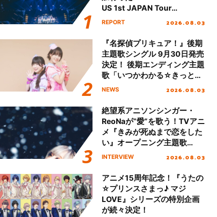
US 1st JAPAN Tour
Final「NICE to meet YOU
2026.08.03
REPORT
!!」Dear 横浜BUNTAI”をレポ
ート!!
『名探偵プリキュア！』後期
主題歌シングル 9月30日発売
決定！ 後期エンディング主題
歌「いつかわかる☆きっとあ
える」TVサイズ先行配信開
2026.08.03
NEWS
始！
絶望系アニソンシンガー・
ReoNaが“愛”を歌う！TVアニ
メ『きみが死ぬまで恋をした
い』オープニング主題歌
「Amore」インタビュー
2026.08.03
INTERVIEW
アニメ15周年記念！『うたの
☆プリンスさまっ♪ マジ
LOVE』シリーズの特別企画
が続々決定！