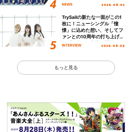
2026.08.01
NEWS
TrySailの新たな一面がこの1
枚に！ニューシングル「憧
憬」に込めた想い、そしてフ
ァンとの10周年の打ち上げラ
イブを終えた心境を聞いた。
2026.08.05
INTERVIEW
もっと見る