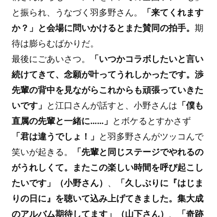
と振られ、うなづく羽多野さん。
「来てくれます
か？」と会場に問いかけるとまた賛同の拍手。
期
待は膨らむばかりだ。
最後にごあいさつ。
「いつかコラボしたいと言い
続けてきて、念願が叶ってうれしかったです。渉
先輩の背中を見ながらこれからも頑張っていきた
いです」
と江口さんが話すと、小野さんは
「僕も
直属の先輩と一緒に……」
とボケるとすかさず
「君は違うでしょ！」
と羽多野さんがツッコんで
笑いが起きる。
「先輩と同じステージでやれるの
がうれしくて。またこの楽しい時間を呼び起こし
たいです」（小野さん）
、
「久しぶりに『はじま
りの日に』を聴いて込み上げてきました。集大成
のアルバム期待してます」（山下さん）
、
「奇跡