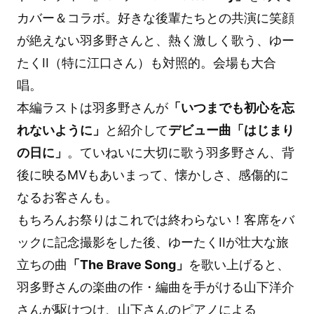
カバー＆コラボ。好きな後輩たちとの共演に笑顔
が絶えない羽多野さんと、熱く激しく歌う、ゆー
たくII（特に江口さん）も対照的。会場も大合
唱。
本編ラストは羽多野さんが
「いつまでも初心を忘
れないように」
と紹介して
デビュー曲「はじまり
の日に」
。ていねいに大切に歌う羽多野さん、背
後に映るMVもあいまって、懐かしさ、感傷的に
なるお客さんも。
もちろんお祭りはこれでは終わらない！客席をバ
ックに記念撮影をした後、ゆーたくIIが壮大な旅
立ちの曲
「The Brave Song」
を歌い上げると、
羽多野さんの楽曲の作・編曲を手がける山下洋介
さんが駆けつけ、山下さんのピアノによる