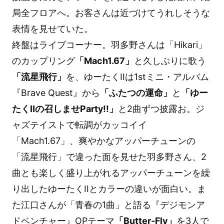
局全フロアへ。お客さんは近づけてうれしそうな
表情を見せていた。
終盤はライブコーナー。羽多野さんは「Hikari」
のカップリング
「Mach1.67」
と久しぶりに歌う
「流星飛行」
を、ゆーたくIIは1stミニ・アルバム
『Brave Quest』から
「ふたつの運命」
と
「ゆー
たくⅡの召しませParty!!」
と2曲ずつ披露お。ジ
ャズテイストで転調がカッコイイ
「Mach1.67」、爽やかなアッパーチューンの
「流星飛行」で違った面を見せた羽多野さん、2
曲とも楽しく盛り上がれるアッパーチューンを繰
り出したゆーたくIIとカラーの違いが面白い。ま
た江口さんが「青春の1曲」と語る『デジモンア
ドベンチャー』OPテーマ
「Butter-Fly」
を3人で