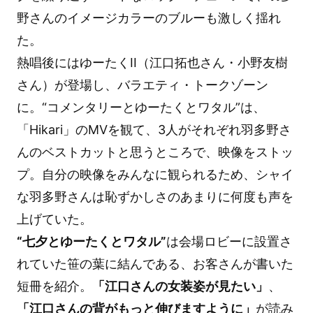
野さんのイメージカラーのブルーも激しく揺れ
た。
熱唱後にはゆーたくII（江口拓也さん・小野友樹
さん）が登場し、バラエティ・トークゾーン
に。“コメンタリーとゆーたくとワタル”は、
「Hikari」のMVを観て、3人がそれぞれ羽多野さ
んのベストカットと思うところで、映像をストッ
プ。自分の映像をみんなに観られるため、シャイ
な羽多野さんは恥ずかしさのあまりに何度も声を
上げていた。
“七夕とゆーたくとワタル”
は会場ロビーに設置さ
れていた笹の葉に結んである、お客さんが書いた
短冊を紹介。
「江口さんの女装姿が見たい」
、
「江口さんの背がもっと伸びますように」
が読み