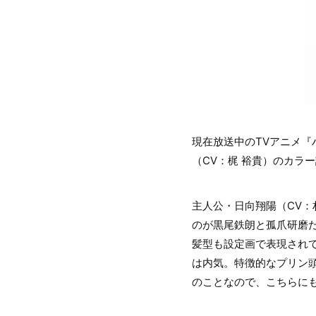
現在放送中のTVアニメ『
（CV：梶 裕貴）のカラ
主人公・日向翔陽（CV：
のが黒尾鉄朗と孤爪研磨
髪型も設定画で表現され
は内気。特徴的なプリン
のことなので、こちらに