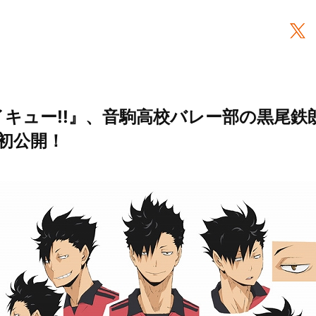
イキュー!!』、音駒高校バレー部の黒尾鉄
初公開！