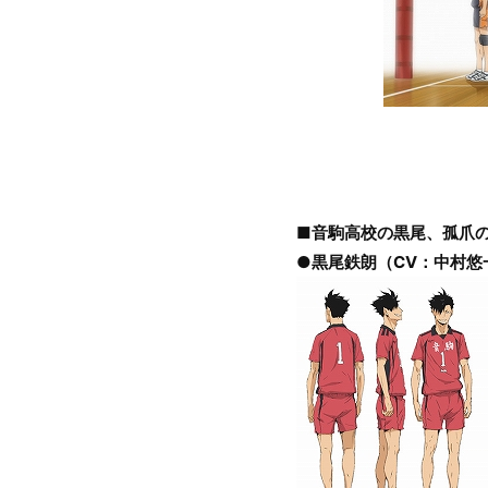
■音駒高校の黒尾、孤爪
●黒尾鉄朗（CV：中村悠