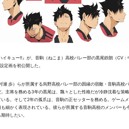
ハイキュー!!』が、音駒（ねこま）高校バレー部の黒尾鉄朗（CV
ー設定画を初公開した。
村瀬 歩）らが所属する烏野高校バレー部の因縁の宿敵・音駒高校
だ。主将を務める3年の黒尾は、飄々とした性格だが冷静沈着な策
ている。そして2年の孤爪は、音駒の正セッターを務める。ゲーム
頭も細かく表現されている。彼らが所属する音駒高校のメンバーも
も期待したい。