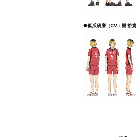
●孤爪研磨（CV：梶 裕貴