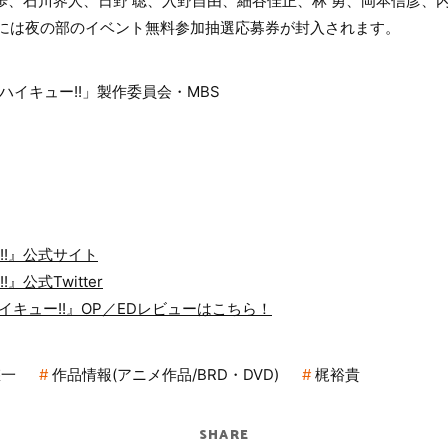
歩、石川界人、日野 聡、入野自由、細谷佳正、林 勇、岡本信彦、
ol.2には夜の部のイベント無料参加抽選応募券が封入されます。
「ハイキュー!!」製作委員会・MBS
!!』公式サイト
』公式Twitter
イキュー!!』OP／EDレビューはこちら！
悠一
作品情報(アニメ作品/BRD・DVD)
梶裕貴
SHARE