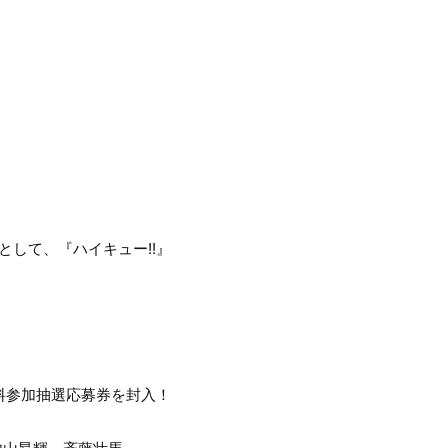
典として、『ハイキュー!!』
ント無料参加抽選応募券を封入！