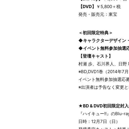
【DVD】
￥5,800＋税
発売・販売元：東宝
＜初回限定特典＞
◆キャラクターデザイン
◆イベント無料参加抽選
【登壇キャスト】
村瀬 歩、石川界人、日野
※BD,DVD1巻（2014
イベント無料参加抽選応
※出演者は予告なく変更
★BD & DVD初回限定
『ハイキュー!!』のBlu-
日時：12月7日（日）