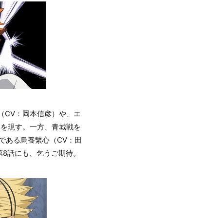
夕（CV：岡本信彦）や、エ
姿を現す。一方、青城戦を
である烏養繋心（CV：田
第8話にも、乞うご期待。