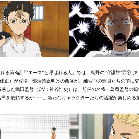
される第8話「“エース”と呼ばれる人」では、烏野の“守護神”西谷 
谷佳正）が登場。部活禁止明けの西谷が、練習中の部員たちの前に
感した武田監督（CV：神谷浩史）は、前任の名将・鳥養監督の孫
指導を依頼するが――。新たなキャラクターたちの活躍が楽しめる