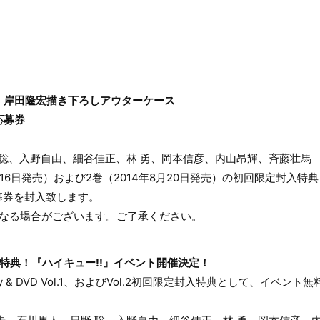
・岸田隆宏描き下ろしアウターケース
応募券
 聡、入野自由、細谷佳正、林 勇、岡本信彦、内山昂輝、斉藤壮馬
年7月16日発売）および2巻（2014年8月20日発売）の初回限定封入特
募券を封入致します。
となる場合がございます。ご了承ください。
封入特典！『ハイキュー!!』イベント開催決定！
ray & DVD Vol.1、およびVol.2初回限定封入特典として、イベ