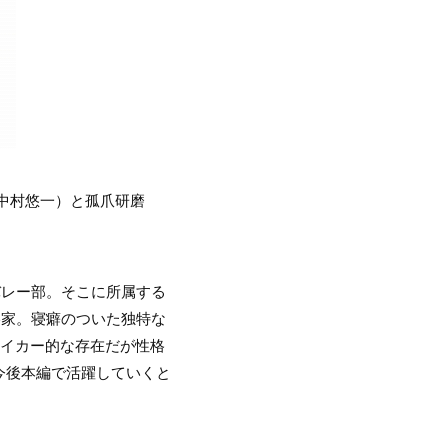
：中村悠一）と孤爪研磨
バレー部。そこに所属する
略家。寝癖のついた独特な
メイカー的な存在だが性格
今後本編で活躍していくと