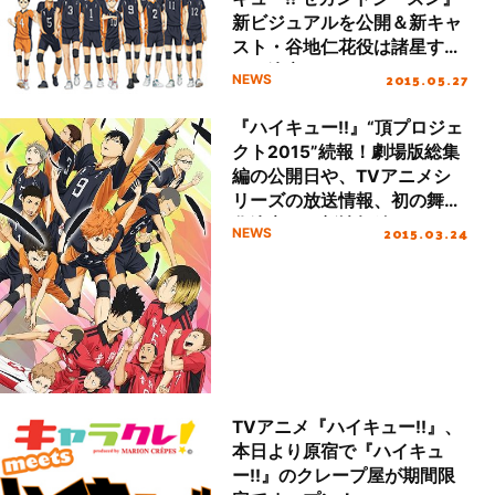
新ビジュアルを公開＆新キャ
スト・谷地仁花役は諸星すみ
れに決定！MBS、TOKYO
2015.05.27
NEWS
MX、CBC、BS11ほかにて、
2015年10月より放送開始!!
『ハイキュー!!』“頂プロジェ
クト2015”続報！劇場版総集
編の公開日や、TVアニメシ
リーズの放送情報、初の舞台
化決定など新情報続々！
2015.03.24
NEWS
TVアニメ『ハイキュー!!』、
本日より原宿で『ハイキュ
ー!!』のクレープ屋が期間限