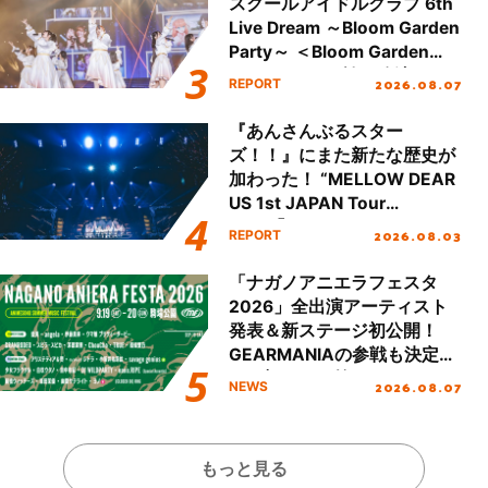
スクールアイドルクラブ 6th
Live Dream ～Bloom Garden
Party～ ＜Bloom Garden
Party Stage／埼玉公演＞”
2026.08.07
REPORT
Day.1レポート！
『あんさんぶるスター
ズ！！』にまた新たな歴史が
加わった！ “MELLOW DEAR
US 1st JAPAN Tour
Final「NICE to meet YOU
2026.08.03
REPORT
!!」Dear 横浜BUNTAI”をレポ
ート!!
「ナガノアニエラフェスタ
2026」全出演アーティスト
発表＆新ステージ初公開！
GEARMANIAの参戦も決定
し、初となる第3ステージの
2026.08.07
NEWS
全貌が明らかに！
もっと見る