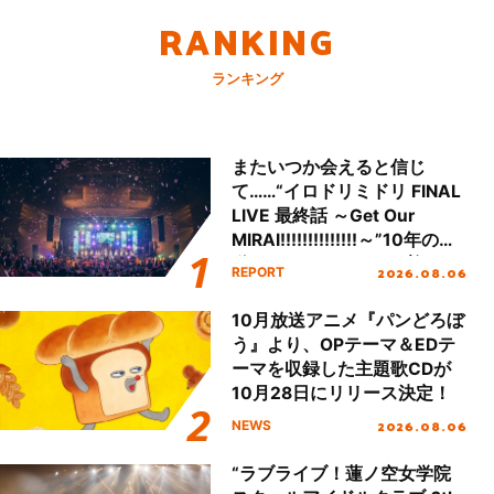
RANKING
ランキング
またいつか会えると信じ
て……“イロドリミドリ FINAL
LIVE 最終話 ～Get Our
MIRAI!!!!!!!!!!!!!!～”10年の活
動を経てファイナルを迎える
2026.08.06
REPORT
本公演をレポート
10月放送アニメ『パンどろぼ
う』より、OPテーマ＆EDテ
ーマを収録した主題歌CDが
10月28日にリリース決定！
2026.08.06
NEWS
“ラブライブ！蓮ノ空女学院