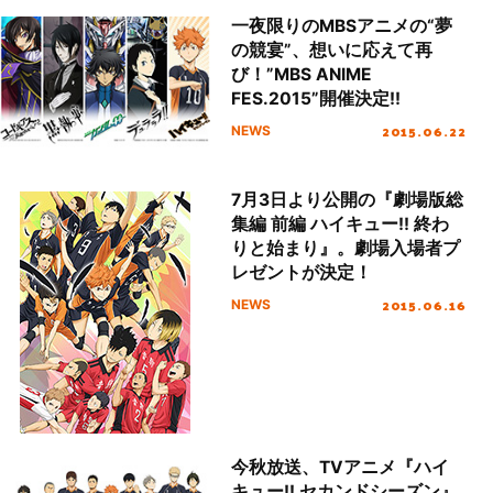
一夜限りのMBSアニメの“夢
の競宴”、想いに応えて再
び！”MBS ANIME
FES.2015”開催決定!!
2015.06.22
NEWS
7月3日より公開の『劇場版総
集編 前編 ハイキュー!! 終わ
りと始まり』。劇場入場者プ
レゼントが決定！
2015.06.16
NEWS
今秋放送、TVアニメ『ハイ
キュー!! セカンドシーズン』