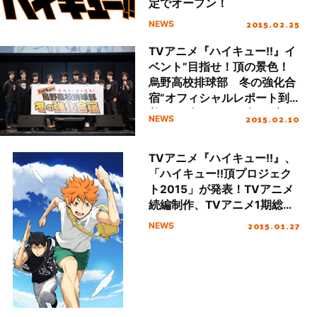
定でオープン！
2015.02.25
NEWS
TVアニメ『ハイキュー!!』イ
ベント”目指せ！頂の景色！
烏野高校排球部 冬の強化合
宿”オフィシャルレポート到
着！セブン・イレブン限定一
2015.02.10
NEWS
番くじ最新版の情報も。
TVアニメ『ハイキュー!!』、
「ハイキュー!!頂プロジェク
ト2015」が発表！TVアニメ
続編制作、TVアニメ1期総集
編の劇場公開と、大規模イベ
2015.01.27
NEWS
ントの開催等が決定！