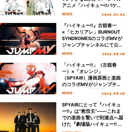
アニメ「ハイキュー!!バケモ
ノたちの行くところ」2027
2026.01.03
NEWS
年公開決定！
『ハイキュー!!』古舘春一
×「ヒカリアレ」BURNOUT
SYNDROMESのコラボMVが
ジャンプチャンネルにて公開
決定！
2025.08.18
NEWS
「ハイキュー!!」（古舘春
一）×「オレンジ」
（SPYAIR）漫画原画と楽曲
のコラボMVがジャンプチャ
ンネルにて公開決定！
2024.08.18
NEWS
SPYAIRにとって『ハイキュ
ー!!』は“救世主”――これま
での楽曲を繋いで到達点へ届
けた『劇場版ハイキュー!! ゴ
ミ捨て場の決戦』主題歌「オ