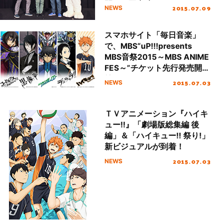
開で、国内映画ランキング9
2015.07.09
NEWS
位の好スタート！
スマホサイト「毎日音楽」
で、MBS“uP!!!presents
MBS音祭2015～MBS ANIME
FES～”チケット先行発売開
始！
2015.07.03
NEWS
ＴＶアニメーション『ハイキ
ュー!!』「劇場版総集編 後
編」＆「ハイキュー!! 祭り!」
新ビジュアルが到着！
2015.07.03
NEWS