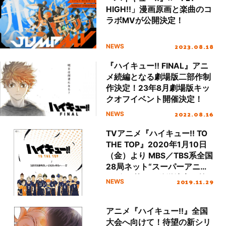
HIGH!!」漫画原画と楽曲のコ
ラボMVが公開決定！
2023.08.18
NEWS
『ハイキュー!! FINAL』アニ
メ続編となる劇場版二部作制
作決定！23年8月劇場版キッ
クオフイベント開催決定！
2022.08.16
NEWS
TVアニメ『ハイキュー!! TO
THE TOP』2020年1月10日
（金）より MBS／TBS系全国
28局ネット“スーパーアニメ
イズム”枠にて放送決定！第2
2019.11.29
NEWS
クールは2020年7月より放送
決定！
アニメ『ハイキュー!!』全国
大会へ向けて！待望の新シリ