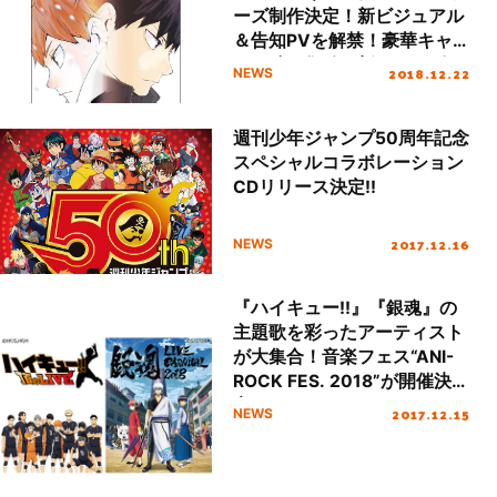
ーズ制作決定！新ビジュアル
＆告知PVを解禁！豪華キャ
スト陣が集結！新シリーズキ
2018.12.22
NEWS
ックオフイベントの開催も決
定！
週刊少年ジャンプ50周年記念
スペシャルコラボレーション
CDリリース決定!!
2017.12.16
NEWS
『ハイキュー!!』『銀魂』の
主題歌を彩ったアーティスト
が大集合！音楽フェス“ANI-
ROCK FES. 2018”が開催決
定！
2017.12.15
NEWS