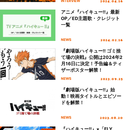
2024.04.16
INTERVIEW
レンジ」インタビュー
アニメ『ハイキュー!!』最新
OP／ED主題歌・クレジット
一覧
2024.02.16
NEWS
『劇場版ハイキュー!! ゴミ捨
て場の決戦』公開は2024年2
月16日に決定！予告編＆ティ
ザーポスター解禁！
2023.09.25
NEWS
『劇場版ハイキュー!!』始
動！映画タイトルとエピソー
ドを解禁！
2023.08.20
NEWS
『ハイキュー!!』×「FLY