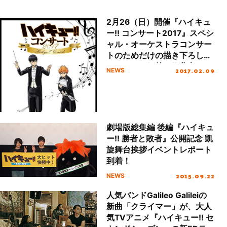
2月26（日）開催『ハイキュ
ー!! コンサート2017』スペシ
ャル・オーケストラコンサー
トのためだけの描き下ろしビ
ジュアルが解禁＆作曲家コメ
2017.02.09
NEWS
ント到着！
劇場版総集編 後編『ハイキュ
ー!! 勝者と敗者』公開記念 凱
旋舞台挨拶イベントレポート
到着！
2015.09.22
NEWS
人気バンドGalileo Galileiの
新曲「クライマー」が、大人
気TVアニメ『ハイキュー!! セ