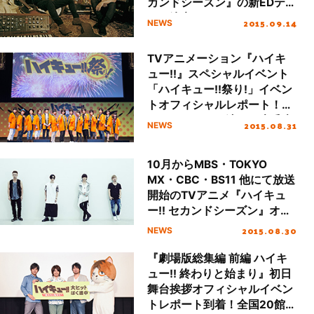
カンドシーズン』の新EDテー
マに決定！
2015.09.14
NEWS
TVアニメーション『ハイキ
ュー!!』スペシャルイベント
「ハイキュー!!祭り!」イベン
トオフィシャルレポート！新
キャラクターを演じる木兎光
2015.08.31
NEWS
太郎役・木村良平、赤葦京治
役・逢坂良太、さらにOPテ
10月からMBS・TOKYO
ーマを担当するSPYAIRがシ
MX・CBC・BS11 他にて放送
ークレットゲストで登場！
開始のTVアニメ『ハイキュ
ー!! セカンドシーズン』オー
プニングテーマをSPYAIRが
2015.08.30
NEWS
担当！
『劇場版総集編 前編 ハイキ
ュー!! 終わりと始まり』初日
舞台挨拶オフィシャルイベン
トレポート到着！全国20館公