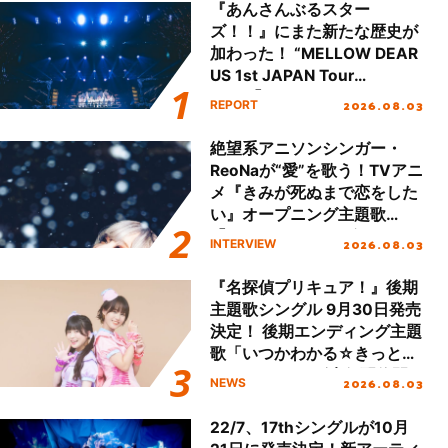
『あんさんぶるスター
ズ！！』にまた新たな歴史が
加わった！ “MELLOW DEAR
US 1st JAPAN Tour
Final「NICE to meet YOU
2026.08.03
REPORT
!!」Dear 横浜BUNTAI”をレポ
ート!!
絶望系アニソンシンガー・
ReoNaが“愛”を歌う！TVアニ
メ『きみが死ぬまで恋をした
い』オープニング主題歌
「Amore」インタビュー
2026.08.03
INTERVIEW
『名探偵プリキュア！』後期
主題歌シングル 9月30日発売
決定！ 後期エンディング主題
歌「いつかわかる☆きっとあ
える」TVサイズ先行配信開
2026.08.03
NEWS
始！
22/7、17thシングルが10月