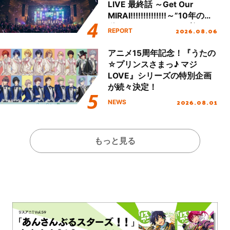
LIVE 最終話 ～Get Our
MIRAI!!!!!!!!!!!!!!～”10年の活
動を経てファイナルを迎える
2026.08.06
REPORT
本公演をレポート
アニメ15周年記念！『うたの
☆プリンスさまっ♪ マジ
LOVE』シリーズの特別企画
が続々決定！
2026.08.01
NEWS
もっと見る