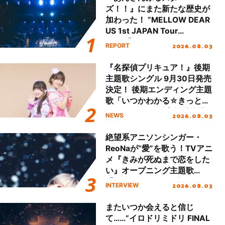
ズ！！』にまた新たな歴史が
加わった！ “MELLOW DEAR
US 1st JAPAN Tour
Final「NICE to meet YOU
2026.08.03
REPORT
!!」Dear 横浜BUNTAI”をレポ
ート!!
『名探偵プリキュア！』後期
主題歌シングル 9月30日発売
決定！ 後期エンディング主題
歌「いつかわかる☆きっとあ
える」TVサイズ先行配信開
2026.08.03
NEWS
始！
絶望系アニソンシンガー・
ReoNaが“愛”を歌う！TVアニ
メ『きみが死ぬまで恋をした
い』オープニング主題歌
「Amore」インタビュー
2026.08.03
INTERVIEW
またいつか会えると信じ
て……“イロドリミドリ FINAL