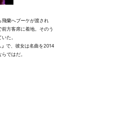
ら飛蘭へブーケが渡され
で前方客席に着地。そのう
ていた。
…」
で、彼女は名曲を2014
ならではだ。