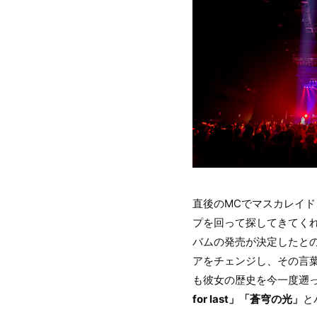
直後のMCでマスカレイ
プを回って探してきてく
バムの発売が決定したと
アをチェンジし、その言葉
も彼女の歴史を今一度遡
for last」「蒼穹の光」
と