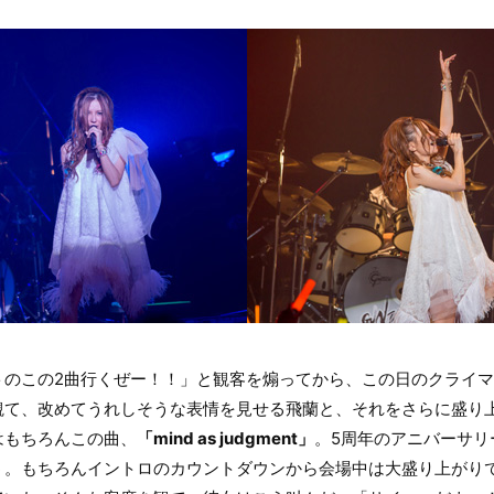
トのこの2曲行くぜー！！」と観客を煽ってから、この日のクライ
観て、改めてうれしそうな表情を見せる飛蘭と、それをさらに盛り
はもちろんこの曲、
「mind as judgment」
。5周年のアニバーサリ
う。もちろんイントロのカウントダウンから会場中は大盛り上がり