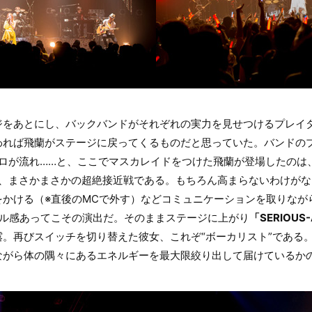
ジをあとにし、バックバンドがそれぞれの実力を見せつけるプレイ
われば飛蘭がステージに戻ってくるものだと思っていた。バンドの
ロが流れ……と、ここでマスカレイドをつけた飛蘭が登場したのは
うハコで、まさかまさかの超絶接近戦である。もちろん高まらないわけが
をかける（※直後のMCで外す）などコミュニケーションを取りなが
バル感あってこその演出だ。そのままステージに上がり
「SERIOU
露。再びスイッチを切り替えた彼女、これぞ“ボーカリスト”である
ながら体の隅々にあるエネルギーを最大限絞り出して届けているか