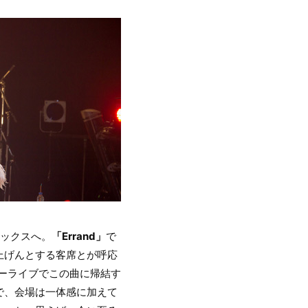
マックスへ。
「Errand」
で
上げんとする客席とが呼応
ーライブでこの曲に帰結す
で、会場は一体感に加えて