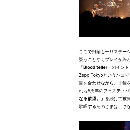
ここで飛蘭も一旦ステー
疑うことなくプレイが終
「Blood teller」
のイント
Zepp Tokyoとい
目を合わせながら、手錠
れも5周年のフェスティ
なる欲望。」
を続けて披
歌唱するそのさまは、さ