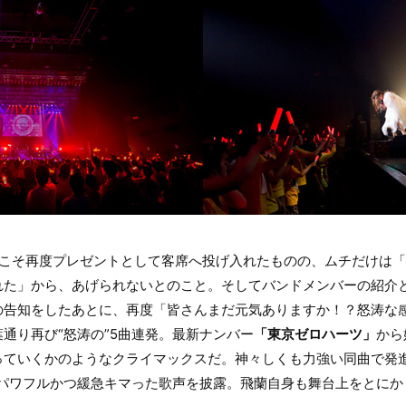
ドこそ再度プレゼントとして客席へ投げ入れたものの、ムチだけは「
れた」から、あげられないとのこと。そしてバンドメンバーの紹介
の告知をしたあとに、再度「皆さんまだ元気ありますか！？怒涛な
通り再び“怒涛の”5曲連発。最新ナンバー
「東京ゼロハーツ」
から
っていくかのようなクライマックスだ。神々しくも力強い同曲で発
パワフルかつ緩急キマった歌声を披露。飛蘭自身も舞台上をとにか