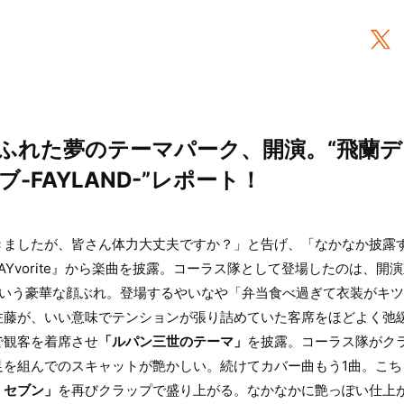
ふれた夢のテーマパーク、開演。“飛蘭デ
-FAYLAND-”レポート！
きましたが、皆さん体力大丈夫ですか？」と告げ、「なかなか披露
AYvorite』から楽曲を披露。コーラス隊として登場したのは、開
という豪華な顔ぶれ。登場するやいなや「弁当食べ過ぎて衣装がキ
佐藤が、いい意味でテンションが張り詰めていた客席をほどよく弛
で観客を着席させ
「ルパン三世のテーマ」
を披露。コーラス隊がク
足を組んでのスキャットが艶かしい。続けてカバー曲もう1曲。こち
・セブン」
を再びクラップで盛り上がる。なかなかに艶っぽい仕上が