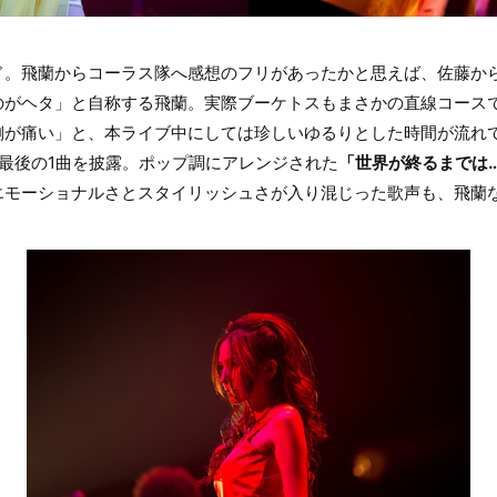
ド。飛蘭からコーラス隊へ感想のフリがあったかと思えば、佐藤か
のがヘタ」と自称する飛蘭。実際ブーケトスもまさかの直線コース
側が痛い」と、本ライブ中にしては珍しいゆるりとした時間が流れ
最後の1曲を披露。ポップ調にアレンジされた
「世界が終るまでは
エモーショナルさとスタイリッシュさが入り混じった歌声も、飛蘭