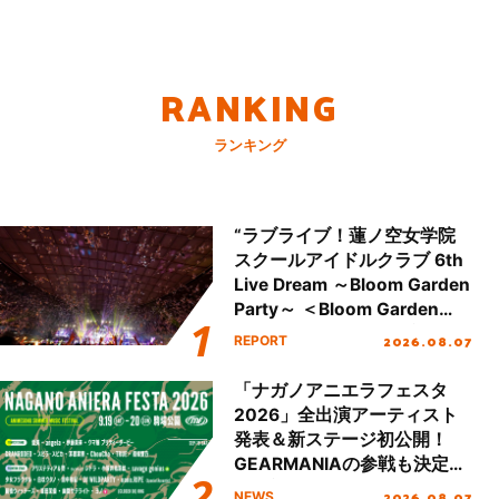
RANKING
ランキング
“ラブライブ！蓮ノ空女学院
スクールアイドルクラブ 6th
Live Dream ～Bloom Garden
Party～ ＜Bloom Garden
Party Stage／埼玉公演＞”
2026.08.07
REPORT
Day.2レポート！
「ナガノアニエラフェスタ
2026」全出演アーティスト
発表＆新ステージ初公開！
GEARMANIAの参戦も決定
し、初となる第3ステージの
2026.08.07
NEWS