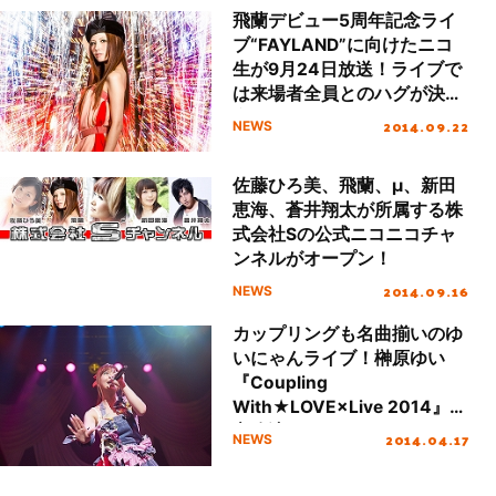
飛蘭デビュー5周年記念ライ
ブ“FAYLAND”に向けたニコ
生が9月24日放送！ライブで
は来場者全員とのハグが決
定！
2014.09.22
NEWS
佐藤ひろ美、飛蘭、μ、新田
恵海、蒼井翔太が所属する株
式会社Sの公式ニコニコチャ
ンネルがオープン！
2014.09.16
NEWS
カップリングも名曲揃いのゆ
いにゃんライブ！榊原ゆい
『Coupling
With★LOVE×Live 2014』東
京公演オフィシャル・レポー
2014.04.17
NEWS
ト！