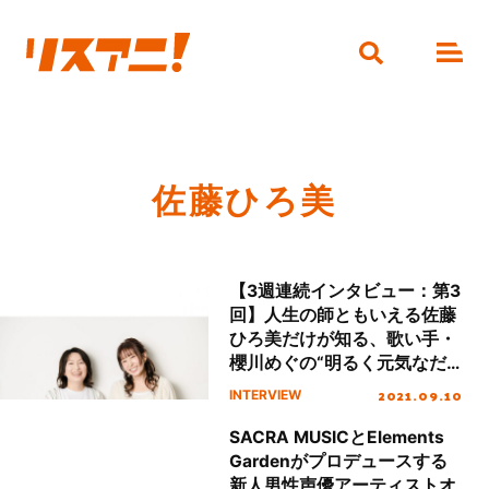
佐藤ひろ美
【3週連続インタビュー：第3
回】人生の師ともいえる佐藤
ひろ美だけが知る、歌い手・
櫻川めぐの“明るく元気なだ
けではない素顔”とは
2021.09.10
INTERVIEW
――？ これまでの14年間と
「キボウマイロード」に込め
SACRA MUSICとElements
られたメッセージに迫る
Gardenがプロデュースする
新人男性声優アーティストオ