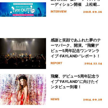
ーディション開催 上松範康
と佐藤ひろ美が求める人物と
2018.09.26
INTERVIEW
プロデュース論を語る
感謝と笑顔であふれた夢のテ
ーマパーク、開演。“飛蘭デ
ビュー5周年記念ワンマンラ
イブ-FAYLAND-”レポート！
2014.12.14
REPORT
飛蘭、デビュー5周年記念ラ
イブ“FAYLAND”に向けたイ
ンタビュー到着！
2014.09.28
NEWS