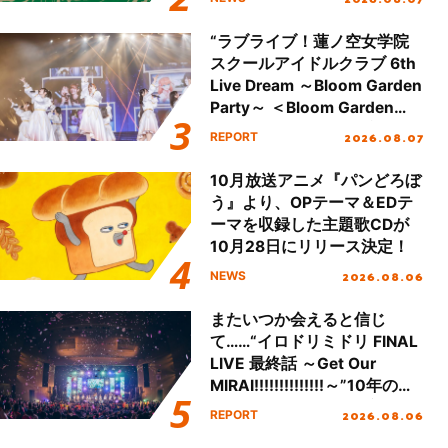
全貌が明らかに！
“ラブライブ！蓮ノ空女学院
スクールアイドルクラブ 6th
Live Dream ～Bloom Garden
Party～ ＜Bloom Garden
Party Stage／埼玉公演＞”
2026.08.07
REPORT
Day.1レポート！
10月放送アニメ『パンどろぼ
う』より、OPテーマ＆EDテ
ーマを収録した主題歌CDが
10月28日にリリース決定！
2026.08.06
NEWS
またいつか会えると信じ
て……“イロドリミドリ FINAL
LIVE 最終話 ～Get Our
MIRAI!!!!!!!!!!!!!!～”10年の活
動を経てファイナルを迎える
2026.08.06
REPORT
本公演をレポート