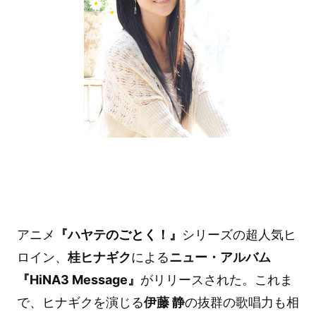
アニメ
『ハヤテ
のごとく！
』
シリーズの超人気ヒ
ロイン、
桂ヒナギク
による
ニュー・アルバム
『HiNA3 Message』
がリリースされた。これま
で、ヒナギクを演じる
伊藤 静
の抜群の歌唱力も相