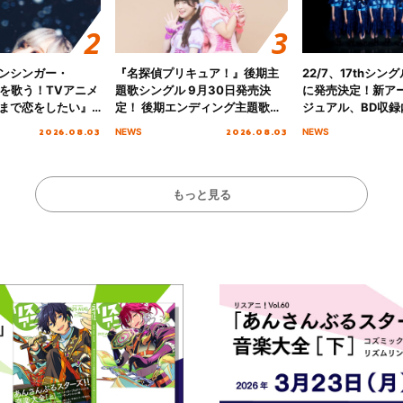
ンシンガー・
『名探偵プリキュア！』後期主
22/7、17thシン
愛”を歌う！TVアニメ
題歌シングル 9月30日発売決
に発売決定！新ア
まで恋をしたい』
定！ 後期エンディング主題歌
ジュアル、BD収録
主題歌「Amore」
「いつかわかる☆きっとあえ
入者特典も解禁！
2026.08.03
2026.08.03
NEWS
NEWS
る」TVサイズ先行配信開始！
もっと見る