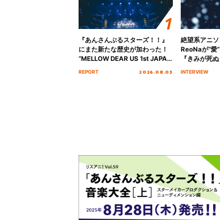
『あんさんぶるスターズ！！』
絶望系アニソ
にまた新たな歴史が加わった！
ReoNaが“
“MELLOW DEAR US 1st JAPAN
『きみが死ぬ
Tour Final「NICE to meet YOU
オープニング
2026.08.03
REPORT
INTERVIEW
!!」Dear 横浜BUNTAI”をレポー
インタビュー
ト!!