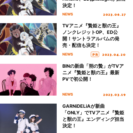
決定！
2023.06.27
NEWS
TVアニメ『贄姫と獣の王』
ノンクレジットOP、ED公
開！サントラアルバムの発
売・配信も決定！
PR
2023.04.20
NEWS
BINの新曲「朔の贄」がTVア
ニメ『贄姫と獣の王』最新
PVで初公開！
2023.03.19
NEWS
GARNiDELiAが新曲
「ONLY」でTVアニメ『贄姫
と獣の王』エンディング担当
決定！