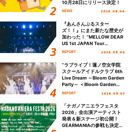
10月28日にリリース決定！
2026.08.06
NEWS
『あんさんぶるスター
ズ！！』にまた新たな歴史が
加わった！ “MELLOW DEAR
US 1st JAPAN Tour
Final「NICE to meet YOU
2026.08.03
REPORT
!!」Dear 横浜BUNTAI”をレポ
ート!!
“ラブライブ！蓮ノ空女学院
スクールアイドルクラブ 6th
Live Dream ～Bloom Garden
Party～ ＜Bloom Garden
Party Stage／埼玉公演＞”
2026.08.07
REPORT
Day.1レポート！
「ナガノアニエラフェスタ
2026」全出演アーティスト
発表＆新ステージ初公開！
GEARMANIAの参戦も決定
し、初となる第3ステージの