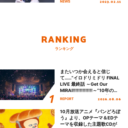
2023.02.11
NEWS
RANKING
ランキング
またいつか会えると信じ
て……“イロドリミドリ FINAL
LIVE 最終話 ～Get Our
MIRAI!!!!!!!!!!!!!!～”10年の活
動を経てファイナルを迎える
2026.08.06
REPORT
本公演をレポート
10月放送アニメ『パンどろぼ
う』より、OPテーマ＆EDテ
ーマを収録した主題歌CDが