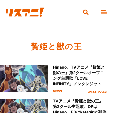
贄姫と獣の王
Hinano、TVアニメ『贄姫と
獣の王』第2クールオープニ
ング主題歌「LOVE
INFINITY」ノンクレジット映
像公開！
2023.07.13
NEWS
TVアニメ『贄姫と獣の王』
第2クール主題歌、OPは
Hinano、EDはkatagiriが担当