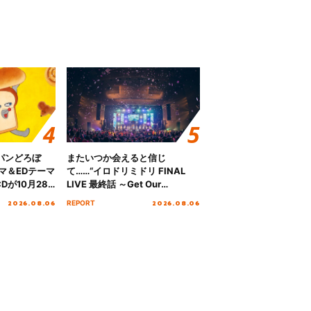
パンどろぼ
またいつか会えると信じ
マ＆EDテーマ
て……“イロドリミドリ FINAL
Dが10月28
LIVE 最終話 ～Get Our
！
MIRAI!!!!!!!!!!!!!!～”10年の活動
2026.08.06
2026.08.06
REPORT
を経てファイナルを迎える本公
演をレポート