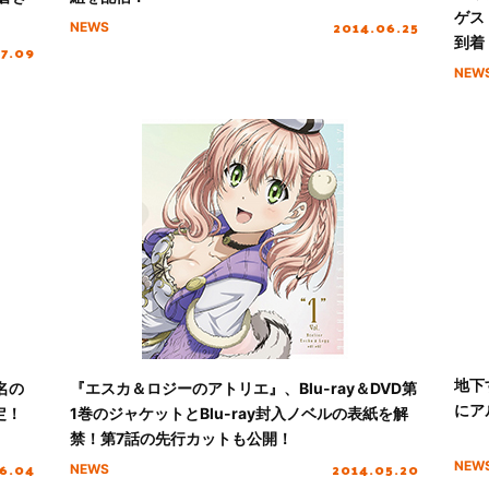
ゲス
2014.06.25
NEWS
到着
07.09
NEW
地下
名の
『エスカ＆ロジーのアトリエ』、Blu-ray＆DVD第
にア
定！
1巻のジャケットとBlu-ray封入ノベルの表紙を解
禁！第7話の先行カットも公開！
6.04
2014.05.20
NEW
NEWS