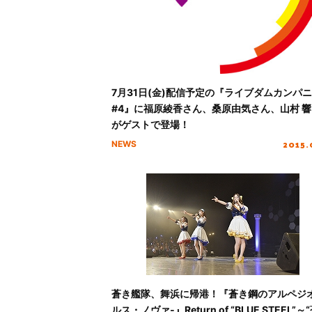
7月31日(金)配信予定の『ライブダムカンパ
#4』に福原綾香さん、桑原由気さん、山村 
がゲストで登場！
2015.
NEWS
蒼き艦隊、舞浜に帰港！『蒼き鋼のアルペジオ
ルス・ノヴァ‐』Return of “BLUE STEEL”～