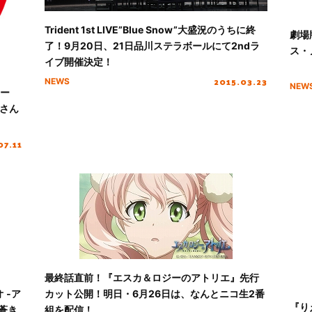
Trident 1st LIVE”Blue Snow”大盛況のうちに終
劇場
了！9月20日、21日品川ステラボールにて2ndラ
ス・
イブ開催決定！
2015.03.23
NEWS
NEW
ニー
響さん
07.11
最終話直前！『エスカ＆ロジーのアトリエ』先行
 ‐ア
カット公開！明日・6月26日は、なんとニコ生2番
『り
“蒼き
組を配信！