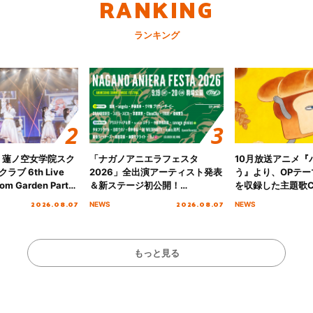
RANKING
ランキング
！蓮ノ空女学院スク
「ナガノアニエラフェスタ
10月放送アニメ『
ブ 6th Live
2026」全出演アーティスト発表
う』より、OPテー
om Garden Party
＆新ステージ初公開！
を収録した主題歌C
arden Party
GEARMANIAの参戦も決定し、
日にリリース決定
2026.08.07
2026.08.07
NEWS
NEWS
公演＞” Day.1レポ
初となる第3ステージの全貌が明
らかに！
もっと見る