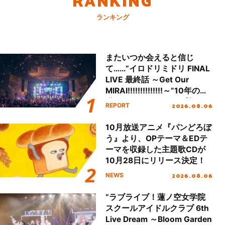
ランキング
またいつか会えると信じ
て……“イロドリミドリ FINAL
LIVE 最終話 ～Get Our
MIRAI!!!!!!!!!!!!!!～”10年の活
動を経てファイナルを迎える
2026.08.06
REPORT
本公演をレポート
10月放送アニメ『パンどろぼ
う』より、OPテーマ＆EDテ
ーマを収録した主題歌CDが
10月28日にリリース決定！
2026.08.06
NEWS
“ラブライブ！蓮ノ空女学院
スクールアイドルクラブ 6th
Live Dream ～Bloom Garden