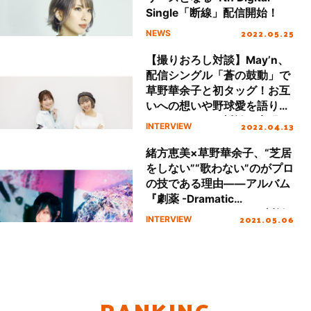
Single「断線」配信開始！
2022.05.25
NEWS
【撮りおろし対談】May’n、
配信シングル「蒼の鼓動」で
草野華余子と初タッグ！お互
いへの想いや野球愛を語り合
ったスペシャル対談が実現！
2022.04.13
INTERVIEW
緒方恵美×草野華余子、“芝居
をしない”“歌わない”のがプロ
の技である理由――アルバム
『劇薬 -Dramatic
Medicine-』スペシャル対談
2021.05.06
INTERVIEW
RANKING