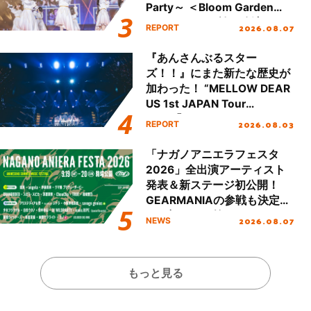
Party～ ＜Bloom Garden
Party Stage／埼玉公演＞”
2026.08.07
REPORT
Day.1レポート！
『あんさんぶるスター
ズ！！』にまた新たな歴史が
加わった！ “MELLOW DEAR
US 1st JAPAN Tour
Final「NICE to meet YOU
2026.08.03
REPORT
!!」Dear 横浜BUNTAI”をレポ
ート!!
「ナガノアニエラフェスタ
2026」全出演アーティスト
発表＆新ステージ初公開！
GEARMANIAの参戦も決定
し、初となる第3ステージの
2026.08.07
NEWS
全貌が明らかに！
もっと見る