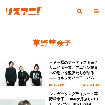
草野華余子
三者三様のアーティスト＆ク
リエイター道、アニソン業界
への想いを盟友たちが語る
――セルフカバーアルバム
『産地直送Vol.01』草野華余
2024.02.25
INTERVIEW
子×田淵智也×堀江晶太 スペ
シャル鼎談
シンガーソングライター・草
野華余子、1年4ケ月ぶりのリ
リースとなる 4th Digital