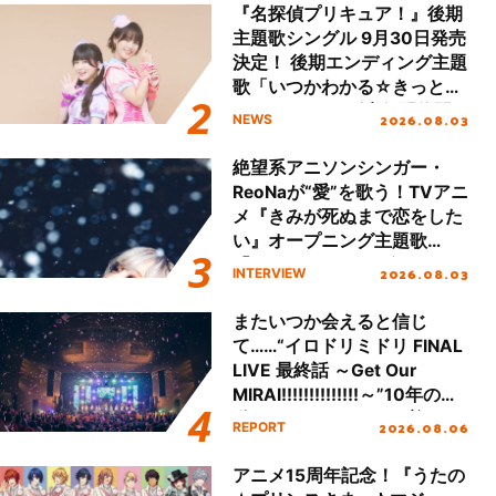
ート!!
『名探偵プリキュア！』後期
主題歌シングル 9月30日発売
決定！ 後期エンディング主題
歌「いつかわかる☆きっとあ
える」TVサイズ先行配信開
2026.08.03
NEWS
始！
絶望系アニソンシンガー・
ReoNaが“愛”を歌う！TVアニ
メ『きみが死ぬまで恋をした
い』オープニング主題歌
「Amore」インタビュー
2026.08.03
INTERVIEW
またいつか会えると信じ
て……“イロドリミドリ FINAL
LIVE 最終話 ～Get Our
MIRAI!!!!!!!!!!!!!!～”10年の活
動を経てファイナルを迎える
2026.08.06
REPORT
本公演をレポート
アニメ15周年記念！『うたの