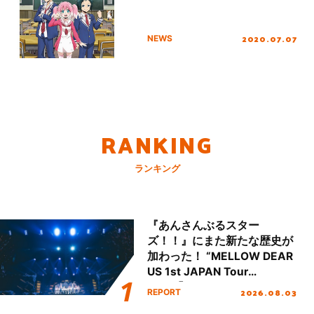
2020.07.07
NEWS
RANKING
ランキング
『あんさんぶるスター
ズ！！』にまた新たな歴史が
加わった！ “MELLOW DEAR
US 1st JAPAN Tour
Final「NICE to meet YOU
2026.08.03
REPORT
!!」Dear 横浜BUNTAI”をレポ