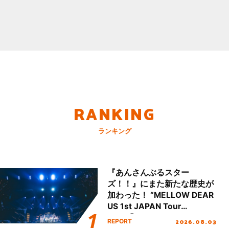
RANKING
ランキング
『あんさんぶるスター
ズ！！』にまた新たな歴史が
加わった！ “MELLOW DEAR
US 1st JAPAN Tour
Final「NICE to meet YOU
2026.08.03
REPORT
!!」Dear 横浜BUNTAI”をレポ