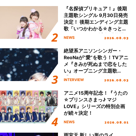
ート!!
『名探偵プリキュア！』後期
主題歌シングル 9月30日発売
決定！ 後期エンディング主題
歌「いつかわかる☆きっとあ
える」TVサイズ先行配信開
2026.08.03
NEWS
始！
絶望系アニソンシンガー・
ReoNaが“愛”を歌う！TVアニ
メ『きみが死ぬまで恋をした
い』オープニング主題歌
「Amore」インタビュー
2026.08.03
INTERVIEW
アニメ15周年記念！『うたの
☆プリンスさまっ♪ マジ
LOVE』シリーズの特別企画
が続々決定！
2026.08.01
NEWS
雨宮天 新しい形のライ