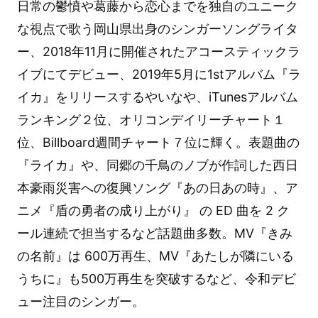
日常の鬱憤や葛藤から恋心までを独自のユニーク
な視点で歌う岡山県出身のシンガーソングライタ
ー、2018年11月に開催されたアコースティックラ
イブにてデビュー、2019年5月に1stアルバム『ラ
イカ』をリリースするやいなや、iTunesアルバム
ランキング２位、オリコンデイリーチャート１
位、Billboard週間チャート７位に輝く。表題曲の
『ライカ』や、同郷の千鳥のノブが作詞した西日
本豪雨災害への復興ソング『あの日あの時』、ア
ニメ『盾の勇者の成り上がり』 の ED 曲を 2 ク
ール連続で担当するなど話題曲多数。MV『きみ
の名前』は 600万再生、MV『あたしが隣にいる
うちに』も500万再生を突破するなど、令和デビ
ュー注目のシンガー。