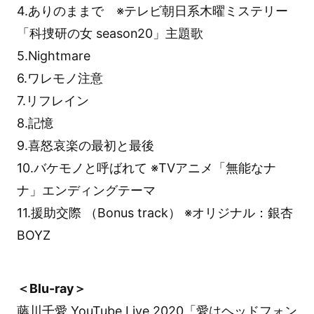
4.ありのままで ※テレビ朝日系木曜ミステリー
「科捜研の女 season20」主題歌
5.Nightmare
6.ワレモノ注意
7.リフレイン
8.記憶
9.喜怒哀楽の最初と最後
10.バケモノと呼ばれて ※TVアニメ「無能なナ
ナ」エンディングテーマ
11.援助交際 （Bonus track） ※オリジナル：銀杏
BOYZ
＜Blu-ray＞
藤川千愛 YouTube Live 2020「愛はヘッドフォン