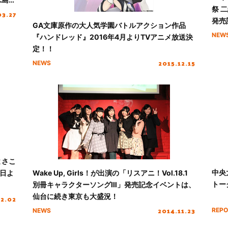
祭 
が披
03.27
発売
GA文庫原作の大人気学園バトルアクション作品
NEW
『ハンドレッド』2016年4月よりTVアニメ放送決
定！！
2015.12.15
NEWS
よさこ
中央
4日よ
Wake Up, Girls！が出演の「リスアニ！Vol.18.1
トー
別冊キャラクターソングⅢ」発売記念イベントは、
仙台に続き東京も大盛況！
02.02
2014.11.23
REPO
NEWS