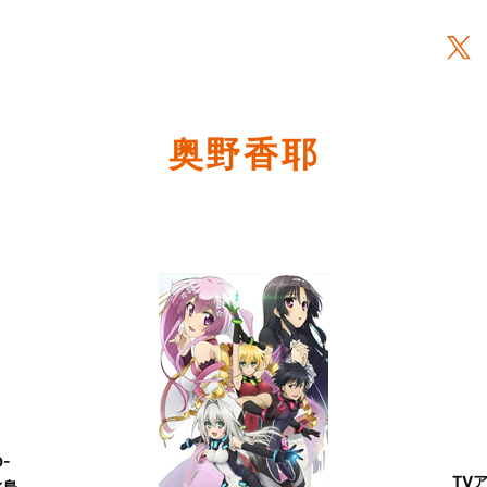
奥野香耶
D-
TV
水島精