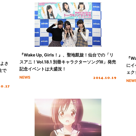
『Wake Up, Girls！』、聖地凱旋！仙台での「リ
『Wa
スアニ！Vol.18.1 別冊キャラクターソングⅢ」発売
彩よさ
にイ
記念イベントは大盛況！
生で
ェク
2014.10.19
NEWS
NEW
10.27