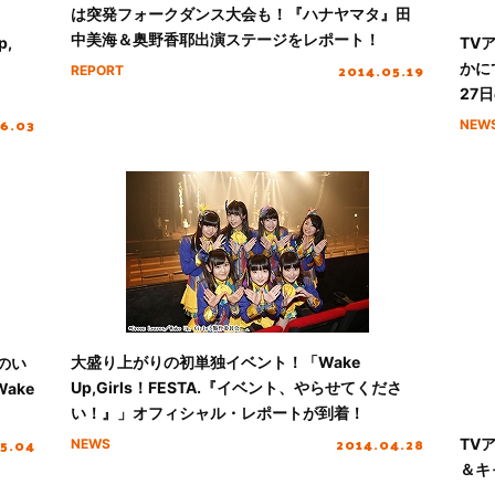
は突発フォークダンス大会も！『ハナヤマタ』田
中美海＆奥野香耶出演ステージをレポート！
,
TV
2014.05.19
かに
REPORT
27
6.03
NEW
大盛り上がりの初単独イベント！「Wake
のい
Up,Girls！FESTA.『イベント、やらせてくださ
ake
い！』」オフィシャル・レポートが到着！
2014.04.28
5.04
TV
NEWS
＆キ