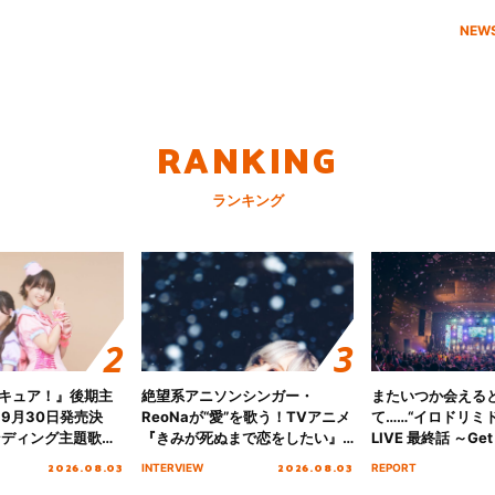
NEW
RANKING
ランキング
キュア！』後期主
絶望系アニソンシンガー・
またいつか会える
 9月30日発売決
ReoNaが“愛”を歌う！TVアニメ
て……“イロドリミドリ
ンディング主題歌
『きみが死ぬまで恋をしたい』
LIVE 最終話 ～Get 
る☆きっとあえ
オープニング主題歌「Amore」
MIRAI!!!!!!!!!!!
2026.08.03
2026.08.03
INTERVIEW
REPORT
ズ先行配信開始！
インタビュー
を経てファイナル