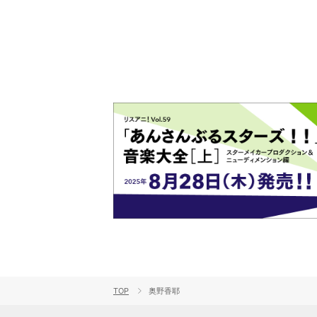
ト!!
TOP
奥野香耶