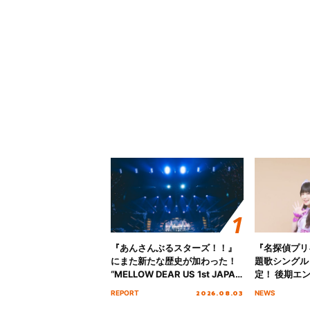
『あんさんぶるスターズ！！』
『名探偵プリ
にまた新たな歴史が加わった！
題歌シングル
“MELLOW DEAR US 1st JAPAN
定！ 後期エ
Tour Final「NICE to meet YOU
「いつかわか
2026.08.03
REPORT
NEWS
!!」Dear 横浜BUNTAI”をレポー
る」TVサイ