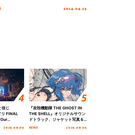
2014.04.13
S
と信じ
『攻殻機動隊 THE GHOST IN
 FINAL
THE SHELL』オリジナルサウン
Our
ドトラック、ジャケット写真＆
!!!～”10年の活動
収録楽曲を公開！
2026.08.06
2026.08.06
NEWS
を迎える本公