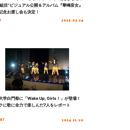
二組目”ビジュアル公開＆アルバム『華鳴音女』
記念お渡し会も決定！
2015.03.14
S
大学白門祭に「Wake Up, Girls！」が登場！
クに歌に全力で楽しんだ7人をレポート
2014.11.20
RT