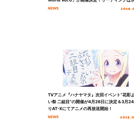
二監修による「エスカクロン」プロジェクト
2016.
NEWS
露へ！
TVアニメ『ハナヤマタ』次回イベント”花彩
い祭 二組目”の開催が4月26日に決定＆3月2
りAT-Xにてアニメの再放送開始！
2015.
NEWS