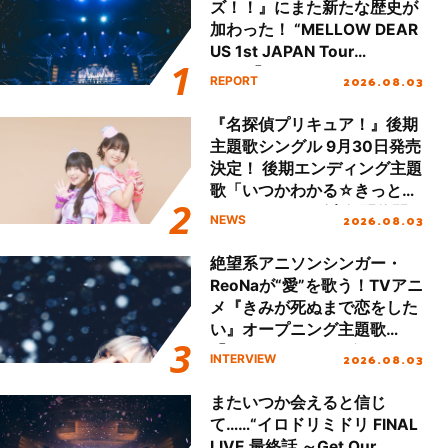
ズ！！』にまた新たな歴史が
加わった！ “MELLOW DEAR
US 1st JAPAN Tour
Final「NICE to meet YOU
2026.08.03
REPORT
!!」Dear 横浜BUNTAI”をレポ
ート!!
『名探偵プリキュア！』後期
主題歌シングル 9月30日発売
決定！ 後期エンディング主題
歌「いつかわかる☆きっとあ
える」TVサイズ先行配信開
2026.08.03
NEWS
始！
絶望系アニソンシンガー・
ReoNaが“愛”を歌う！TVアニ
メ『きみが死ぬまで恋をした
い』オープニング主題歌
「Amore」インタビュー
2026.08.03
INTERVIEW
またいつか会えると信じ
て……“イロドリミドリ FINAL
LIVE 最終話 ～Get Our