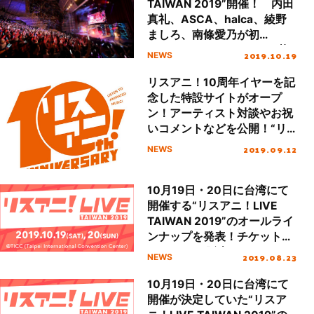
TAIWAN 2019”開催！ 内田
真礼、ASCA、halca、綾野
ましろ、南條愛乃が初
日“SATURDAY STAGE”で華
2019.10.19
NEWS
やかなステージを展開！！
リスアニ！10周年イヤーを記
念した特設サイトがオープ
ン！アーティスト対談やお祝
いコメントなどを公開！“リ
スアニ！LIVE SPECIAL
2019.09.12
NEWS
EDITION”ナツヤスミの配信も
決定！！
10月19日・20日に台湾にて
開催する“リスアニ！LIVE
TAIWAN 2019”のオールライ
ンナップを発表！チケットは
9月8日より販売スタート！！
2019.08.23
NEWS
10月19日・20日に台湾にて
開催が決定していた“リスア