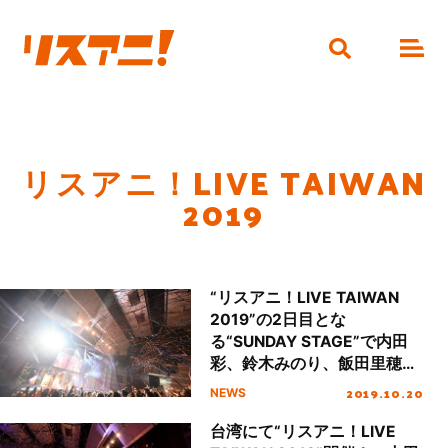
リスアニ！LIVE TAIWAN
2019
“リスアニ！LIVE TAIWAN
2019”の2日目とな
る“SUNDAY STAGE”で内田
彩、鈴木みのり、飯田里穂、
きただにひろし、ZAQ、井口
2019.10.20
NEWS
裕香が熱演！
台湾にて“リスアニ！LIVE