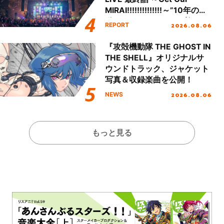
MIRAI!!!!!!!!!!!!!!～”10年の活
動を経てファイナルを迎える
2026.08.06
REPORT
本公演をレポート
『攻殻機動隊 THE GHOST IN
THE SHELL』オリジナルサ
ウンドトラック、ジャケット
写真＆収録楽曲を公開！
2026.08.06
NEWS
もっと見る