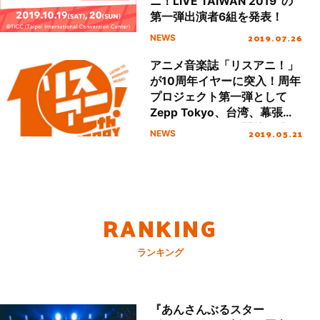
ニ！LIVE TAIWAN 2019”の
第一弾出演者6組を発表！
2019.07.26
NEWS
アニメ音楽誌「リスアニ！」
が10周年イヤーに突入！周年
プロジェクト第一弾として
Zepp Tokyo、台湾、幕張メ
ッセでのイベント開催を発
2019.05.21
NEWS
表！
RANKING
ランキング
『あんさんぶるスター