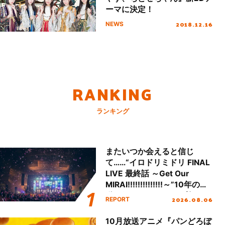
ーマに決定！
2018.12.16
NEWS
RANKING
ランキング
またいつか会えると信じ
て……“イロドリミドリ FINAL
LIVE 最終話 ～Get Our
MIRAI!!!!!!!!!!!!!!～”10年の活
動を経てファイナルを迎える
2026.08.06
REPORT
本公演をレポート
10月放送アニメ『パンどろぼ