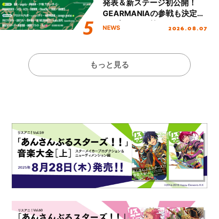
発表＆新ステージ初公開！
GEARMANIAの参戦も決定
し、初となる第3ステージの
2026.08.07
NEWS
全貌が明らかに！
もっと見る