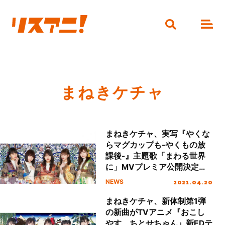
まねきケチャ
まねきケチャ、実写『やくな
らマグカップも-やくもの放
課後-』主題歌「まわる世界
に」MVプレミア公開決定！
リリースを記念したサブスク
2021.04.20
NEWS
キャンペーンも実施！
まねきケチャ、新体制第1弾
の新曲がTVアニメ『おこし
やす、ちとせちゃん』新EDテ