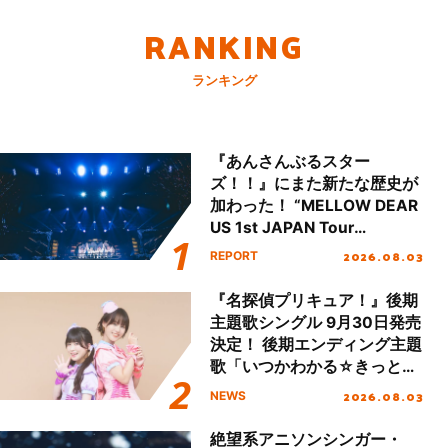
RANKING
ランキング
『あんさんぶるスター
ズ！！』にまた新たな歴史が
加わった！ “MELLOW DEAR
US 1st JAPAN Tour
Final「NICE to meet YOU
2026.08.03
REPORT
!!」Dear 横浜BUNTAI”をレポ
ート!!
『名探偵プリキュア！』後期
主題歌シングル 9月30日発売
決定！ 後期エンディング主題
歌「いつかわかる☆きっとあ
える」TVサイズ先行配信開
2026.08.03
NEWS
始！
絶望系アニソンシンガー・