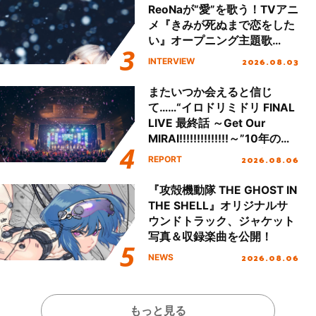
ReoNaが“愛”を歌う！TVアニ
メ『きみが死ぬまで恋をした
い』オープニング主題歌
「Amore」インタビュー
2026.08.03
INTERVIEW
またいつか会えると信じ
て……“イロドリミドリ FINAL
LIVE 最終話 ～Get Our
MIRAI!!!!!!!!!!!!!!～”10年の活
動を経てファイナルを迎える
2026.08.06
REPORT
本公演をレポート
『攻殻機動隊 THE GHOST IN
THE SHELL』オリジナルサ
ウンドトラック、ジャケット
写真＆収録楽曲を公開！
2026.08.06
NEWS
もっと見る