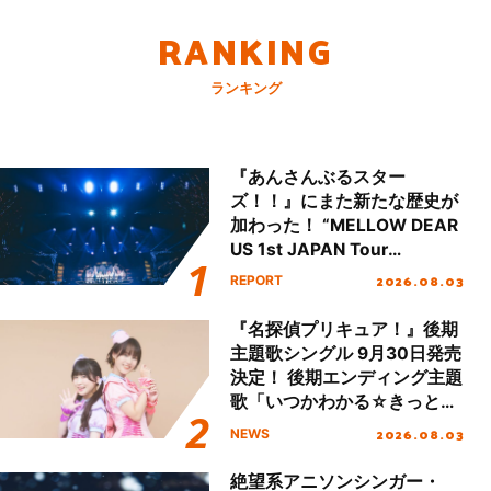
RANKING
ランキング
『あんさんぶるスター
ズ！！』にまた新たな歴史が
加わった！ “MELLOW DEAR
US 1st JAPAN Tour
Final「NICE to meet YOU
2026.08.03
REPORT
!!」Dear 横浜BUNTAI”をレポ
ート!!
『名探偵プリキュア！』後期
主題歌シングル 9月30日発売
決定！ 後期エンディング主題
歌「いつかわかる☆きっとあ
える」TVサイズ先行配信開
2026.08.03
NEWS
始！
絶望系アニソンシンガー・