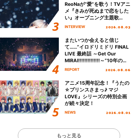
ReoNaが“愛”を歌う！TVアニ
メ『きみが死ぬまで恋をした
い』オープニング主題歌
「Amore」インタビュー
2026.08.03
INTERVIEW
またいつか会えると信じ
て……“イロドリミドリ FINAL
LIVE 最終話 ～Get Our
MIRAI!!!!!!!!!!!!!!～”10年の活
動を経てファイナルを迎える
2026.08.06
REPORT
本公演をレポート
アニメ15周年記念！『うたの
☆プリンスさまっ♪ マジ
LOVE』シリーズの特別企画
が続々決定！
2026.08.01
NEWS
もっと見る