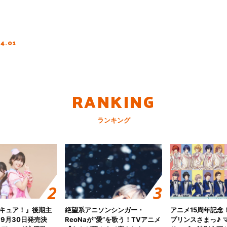
04.01
RANKING
ランキング
キュア！』後期主
絶望系アニソンシンガー・
アニメ15周年記念
 9月30日発売決
ReoNaが“愛”を歌う！TVアニメ
プリンスさまっ♪ マ