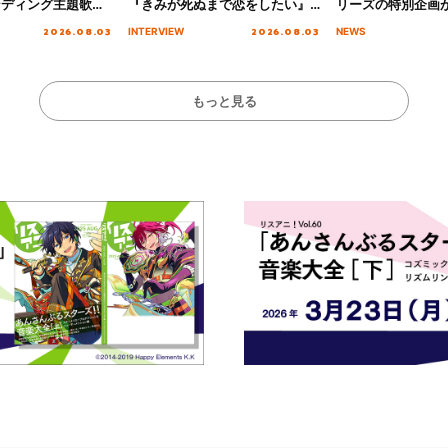
ンディング主題歌
『きみが死ぬまで恋をしたい』
リーズの特別企画
る☆きっとあえ
オープニング主題歌「Amore」
2026.08.03
2026.08.03
INTERVIEW
NEWS
ズ先行配信開始！
インタビュー
もっと見る