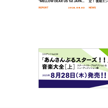
“MELLOW DEAR US 1st JAPAN
定！ 後期エ
Tour Final「NICE to meet YOU
「いつかわか
2026.08.03
REPORT
NEWS
!!」Dear 横浜BUNTAI”をレポー
る」TVサイ
ト!!