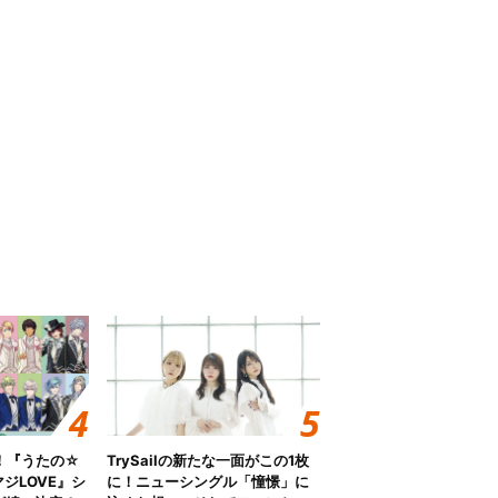
！『うたの☆
TrySailの新たな一面がこの1枚
ジLOVE』シ
に！ニューシングル「憧憬」に