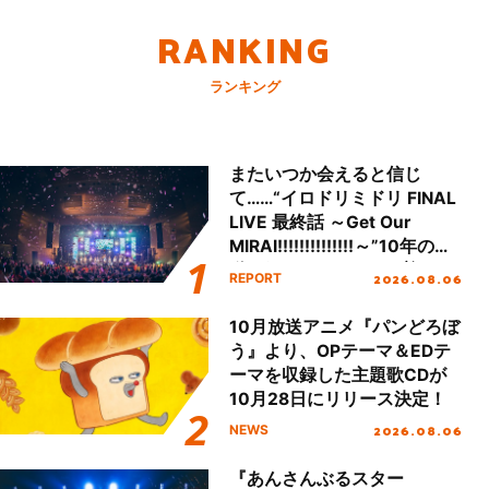
RANKING
ランキング
またいつか会えると信じ
て……“イロドリミドリ FINAL
LIVE 最終話 ～Get Our
MIRAI!!!!!!!!!!!!!!～”10年の活
動を経てファイナルを迎える
2026.08.06
REPORT
本公演をレポート
10月放送アニメ『パンどろぼ
う』より、OPテーマ＆EDテ
ーマを収録した主題歌CDが
10月28日にリリース決定！
2026.08.06
NEWS
『あんさんぶるスター