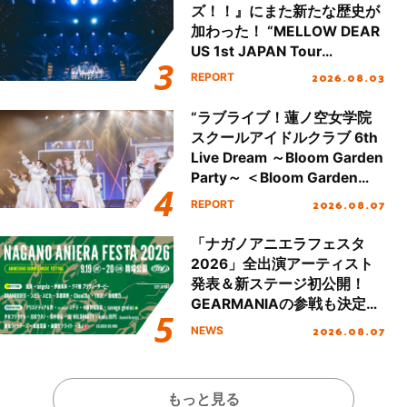
ズ！！』にまた新たな歴史が
加わった！ “MELLOW DEAR
US 1st JAPAN Tour
Final「NICE to meet YOU
2026.08.03
REPORT
!!」Dear 横浜BUNTAI”をレポ
ート!!
“ラブライブ！蓮ノ空女学院
スクールアイドルクラブ 6th
Live Dream ～Bloom Garden
Party～ ＜Bloom Garden
Party Stage／埼玉公演＞”
2026.08.07
REPORT
Day.1レポート！
「ナガノアニエラフェスタ
2026」全出演アーティスト
発表＆新ステージ初公開！
GEARMANIAの参戦も決定
し、初となる第3ステージの
2026.08.07
NEWS
全貌が明らかに！
もっと見る