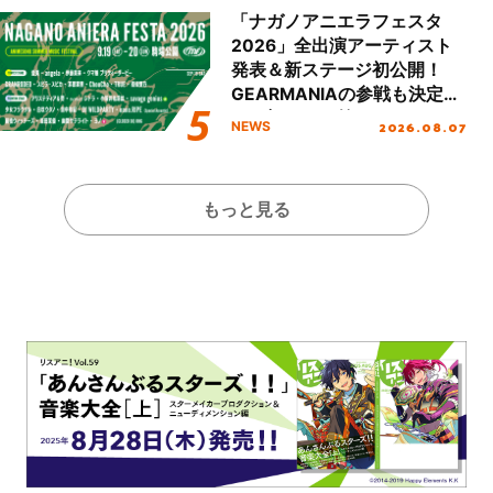
ート!!
「ナガノアニエラフェスタ
2026」全出演アーティスト
発表＆新ステージ初公開！
GEARMANIAの参戦も決定
し、初となる第3ステージの
2026.08.07
NEWS
全貌が明らかに！
もっと見る