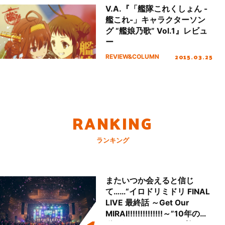
V.A.『「艦隊これくしょん -
艦これ-」キャラクターソン
グ “艦娘乃歌” Vol.1』レビュ
ー
2015.03.25
REVIEW&COLUMN
RANKING
ランキング
またいつか会えると信じ
て……“イロドリミドリ FINAL
LIVE 最終話 ～Get Our
MIRAI!!!!!!!!!!!!!!～”10年の活
動を経てファイナルを迎える