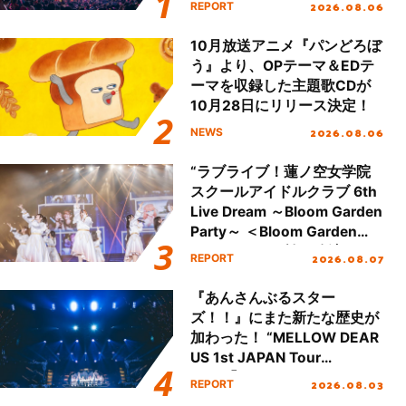
2026.08.06
REPORT
本公演をレポート
10月放送アニメ『パンどろぼ
う』より、OPテーマ＆EDテ
ーマを収録した主題歌CDが
10月28日にリリース決定！
2026.08.06
NEWS
“ラブライブ！蓮ノ空女学院
スクールアイドルクラブ 6th
Live Dream ～Bloom Garden
Party～ ＜Bloom Garden
Party Stage／埼玉公演＞”
2026.08.07
REPORT
Day.1レポート！
『あんさんぶるスター
ズ！！』にまた新たな歴史が
加わった！ “MELLOW DEAR
US 1st JAPAN Tour
Final「NICE to meet YOU
2026.08.03
REPORT
!!」Dear 横浜BUNTAI”をレポ