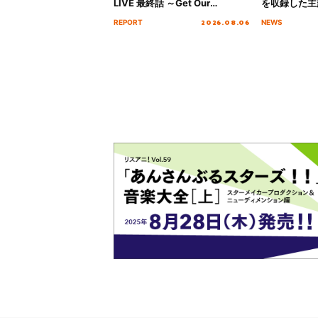
LIVE 最終話 ～Get Our
を収録した主題
MIRAI!!!!!!!!!!!!!!～”10年の活動
日にリリース
2026.08.06
REPORT
NEWS
を経てファイナルを迎える本公
演をレポート