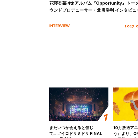
花澤香菜 4thアルバム『Opportunity』トー
ウンドプロデューサー・北川勝利 インタビュ
2017.
INTERVIEW
またいつか会えると信じ
10月放送ア
て……“イロドリミドリ FINAL
う』より、O