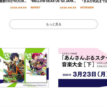
歌CDが10月28
“MELLOW DEAR US 1st JAPAN
『きみが死ぬまで
決定！
Tour Final「NICE to meet YOU
オープニング主題歌
2026.08.06
2026.08.03
REPORT
INTERVIEW
!!」Dear 横浜BUNTAI”をレポー
インタビュー
ト!!
もっと見る