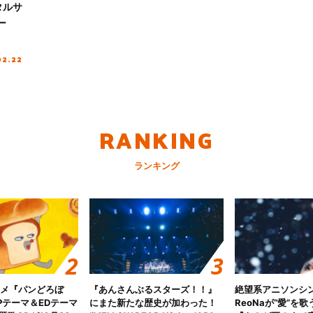
タルサ
ー
02.22
RANKING
ランキング
ニメ『パンどろぼ
『あんさんぶるスターズ！！』
絶望系アニソンシ
Pテーマ＆EDテーマ
にまた新たな歴史が加わった！
ReoNaが“愛”を