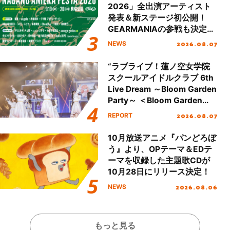
2026」全出演アーティスト
発表＆新ステージ初公開！
GEARMANIAの参戦も決定
し、初となる第3ステージの
2026.08.07
NEWS
全貌が明らかに！
“ラブライブ！蓮ノ空女学院
スクールアイドルクラブ 6th
Live Dream ～Bloom Garden
Party～ ＜Bloom Garden
Party Stage／埼玉公演＞”
2026.08.07
REPORT
Day.1レポート！
10月放送アニメ『パンどろぼ
う』より、OPテーマ＆EDテ
ーマを収録した主題歌CDが
10月28日にリリース決定！
2026.08.06
NEWS
もっと見る