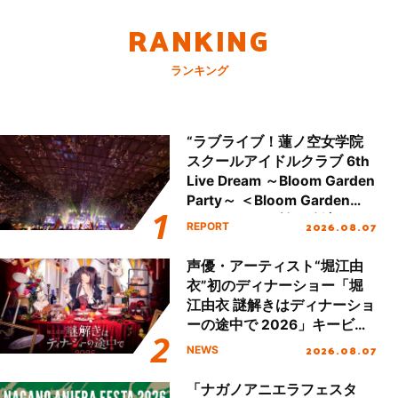
RANKING
ランキング
“ラブライブ！蓮ノ空女学院
スクールアイドルクラブ 6th
Live Dream ～Bloom Garden
Party～ ＜Bloom Garden
Party Stage／埼玉公演＞”
2026.08.07
REPORT
Day.2レポート！
声優・アーティスト“堀江由
衣”初のディナーショー「堀
江由衣 謎解きはディナーショ
ーの途中で 2026」キービジ
ュアル＆グッズラインナップ
2026.08.07
NEWS
が公開！
「ナガノアニエラフェスタ