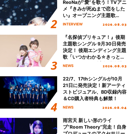
ReoNaが“愛”を歌う！TVアニ
メ『きみが死ぬまで恋をした
い』オープニング主題歌
「Amore」インタビュー
2026.08.03
INTERVIEW
『名探偵プリキュア！』後期
主題歌シングル 9月30日発売
決定！ 後期エンディング主題
歌「いつかわかる☆きっとあ
える」TVサイズ先行配信開
2026.08.03
NEWS
始！
22/7、17thシングルが10月
21日に発売決定！新アーティ
ストビジュアル、BD収録内容
＆CD購入者特典も解禁！
2026.08.04
NEWS
雨宮天 新しい形のライ
ブ”Room Theory”完走！自身
プロデュースのアクセサリー