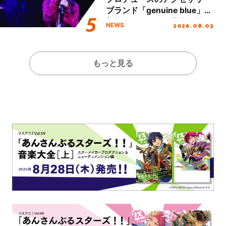
ブランド「genuine blue」の
新作アクセサリー予約も開
2026.08.03
NEWS
始！
もっと見る