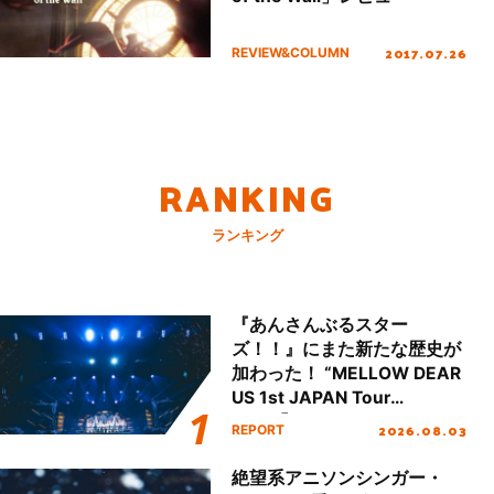
2017.07.26
REVIEW&COLUMN
RANKING
ランキング
『あんさんぶるスター
ズ！！』にまた新たな歴史が
加わった！ “MELLOW DEAR
US 1st JAPAN Tour
Final「NICE to meet YOU
2026.08.03
REPORT
!!」Dear 横浜BUNTAI”をレポ
ート!!
絶望系アニソンシンガー・