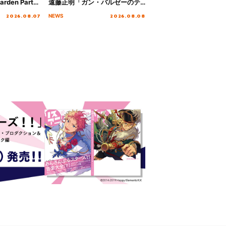
rden Party
遠藤正明「ガン・バルゼーのテ
n Party
ーマ」！ノンクレジットエンデ
2026.08.07
2026.08.08
NEWS
 Day.1レポ
ィング映像も公開！