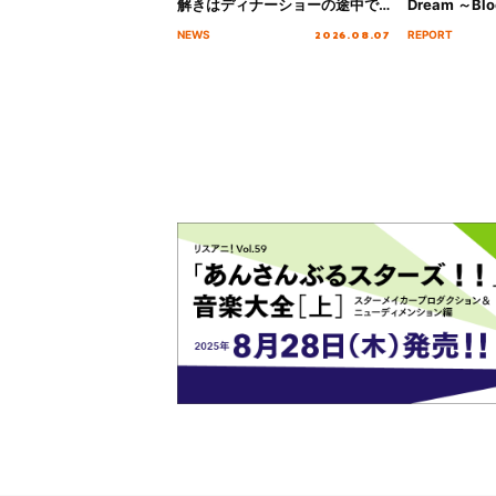
解きはディナーショーの途中で
Dream ～Blo
2026」キービジュアル＆グッズ
～ ＜Bloom G
2026.08.07
NEWS
REPORT
ラインナップが公開！
Stage／埼玉
ート！