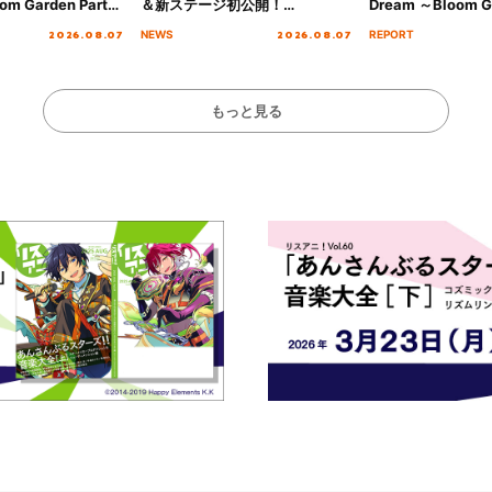
om Garden Party
＆新ステージ初公開！
Dream ～Bloom Ga
arden Party
GEARMANIAの参戦も決定し、
～ ＜Bloom Garde
2026.08.07
2026.08.07
NEWS
REPORT
公演＞” Day.2レポ
初となる第3ステージの全貌が明
Stage／埼玉公演＞”
らかに！
ート！
もっと見る