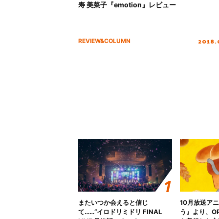
寿 美菜子『emotion』レビュー
2018.
REVIEW&COLUMN
またいつか会えると信じ
10月放送ア
て……“イロドリミドリ FINAL
う』より、O