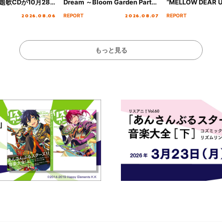
歌CDが10月28
Dream ～Bloom Garden Party
“MELLOW DEAR U
決定！
～ ＜Bloom Garden Party
Tour Final「NICE
2026.08.06
2026.08.07
REPORT
REPORT
Stage／埼玉公演＞” Day.1レポ
!!」Dear 横浜BU
ート！
ト!!
もっと見る