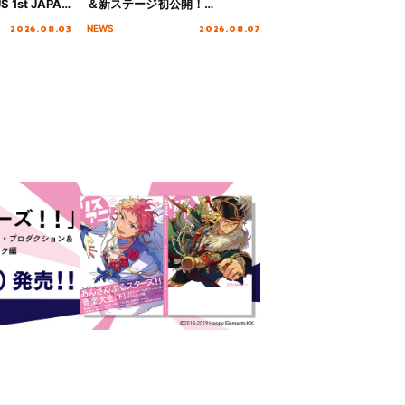
S 1st JAPAN
＆新ステージ初公開！
 to meet YOU
GEARMANIAの参戦も決定し、
2026.08.03
2026.08.07
NEWS
NTAI”をレポー
初となる第3ステージの全貌が明
らかに！