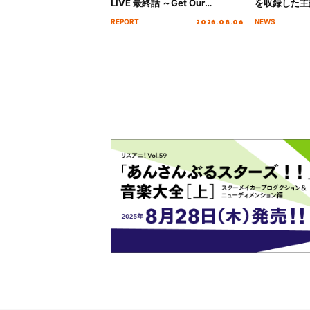
LIVE 最終話 ～Get Our
を収録した主題
MIRAI!!!!!!!!!!!!!!～”10年の活動
日にリリース
2026.08.06
REPORT
NEWS
を経てファイナルを迎える本公
演をレポート