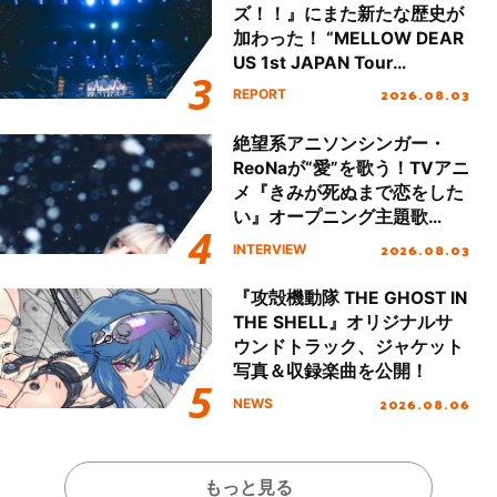
ズ！！』にまた新たな歴史が
加わった！ “MELLOW DEAR
US 1st JAPAN Tour
Final「NICE to meet YOU
2026.08.03
REPORT
!!」Dear 横浜BUNTAI”をレポ
ート!!
絶望系アニソンシンガー・
ReoNaが“愛”を歌う！TVアニ
メ『きみが死ぬまで恋をした
い』オープニング主題歌
「Amore」インタビュー
2026.08.03
INTERVIEW
『攻殻機動隊 THE GHOST IN
THE SHELL』オリジナルサ
ウンドトラック、ジャケット
写真＆収録楽曲を公開！
2026.08.06
NEWS
もっと見る