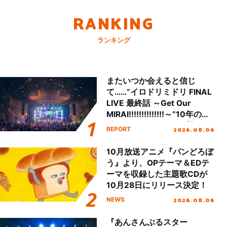
RANKING
ランキング
またいつか会えると信じ
て……“イロドリミドリ FINAL
LIVE 最終話 ～Get Our
MIRAI!!!!!!!!!!!!!!～”10年の活
動を経てファイナルを迎える
2026.08.06
REPORT
本公演をレポート
10月放送アニメ『パンどろぼ
う』より、OPテーマ＆EDテ
ーマを収録した主題歌CDが
10月28日にリリース決定！
2026.08.06
NEWS
『あんさんぶるスター