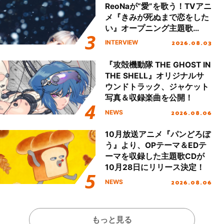
ReoNaが“愛”を歌う！TVアニ
メ『きみが死ぬまで恋をした
い』オープニング主題歌
「Amore」インタビュー
2026.08.03
INTERVIEW
『攻殻機動隊 THE GHOST IN
THE SHELL』オリジナルサ
ウンドトラック、ジャケット
写真＆収録楽曲を公開！
2026.08.06
NEWS
10月放送アニメ『パンどろぼ
う』より、OPテーマ＆EDテ
ーマを収録した主題歌CDが
10月28日にリリース決定！
2026.08.06
NEWS
もっと見る