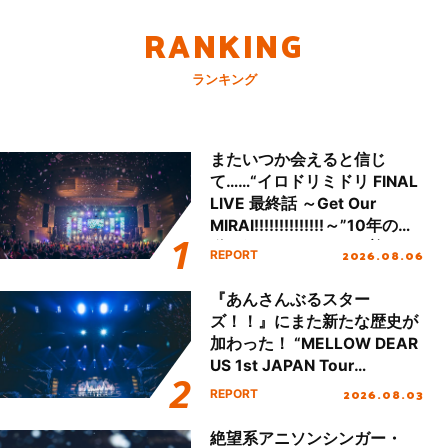
RANKING
ランキング
またいつか会えると信じ
て……“イロドリミドリ FINAL
LIVE 最終話 ～Get Our
MIRAI!!!!!!!!!!!!!!～”10年の活
動を経てファイナルを迎える
2026.08.06
REPORT
本公演をレポート
『あんさんぶるスター
ズ！！』にまた新たな歴史が
加わった！ “MELLOW DEAR
US 1st JAPAN Tour
Final「NICE to meet YOU
2026.08.03
REPORT
!!」Dear 横浜BUNTAI”をレポ
ート!!
絶望系アニソンシンガー・