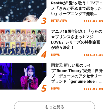
ReoNaが“愛”を歌う！TVアニ
メ『きみが死ぬまで恋をした
い』オープニング主題歌
「Amore」インタビュー
2026.08.03
INTERVIEW
アニメ15周年記念！『うたの
☆プリンスさまっ♪ マジ
LOVE』シリーズの特別企画
が続々決定！
2026.08.01
NEWS
雨宮天 新しい形のライ
ブ”Room Theory”完走！自身
プロデュースのアクセサリー
ブランド「genuine blue」の
新作アクセサリー予約も開
2026.08.03
NEWS
始！
もっと見る