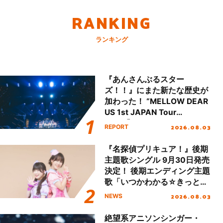
RANKING
ランキング
『あんさんぶるスター
ズ！！』にまた新たな歴史が
加わった！ “MELLOW DEAR
US 1st JAPAN Tour
Final「NICE to meet YOU
2026.08.03
REPORT
!!」Dear 横浜BUNTAI”をレポ
ート!!
『名探偵プリキュア！』後期
主題歌シングル 9月30日発売
決定！ 後期エンディング主題
歌「いつかわかる☆きっとあ
える」TVサイズ先行配信開
2026.08.03
NEWS
始！
絶望系アニソンシンガー・